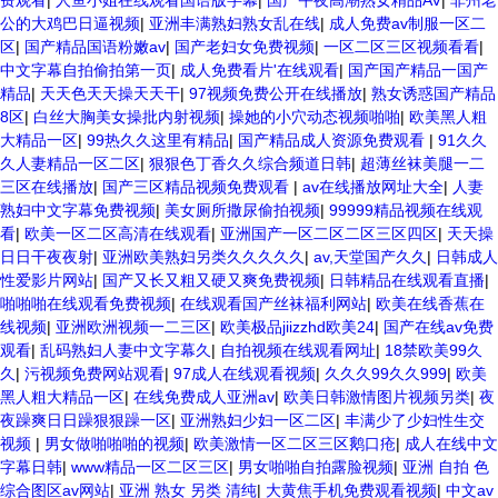
费观看
|
人鱼小姐在线观看国语版字幕
|
国产午夜高潮熟女精品AV
|
非州老
公的大鸡巴日逼视频
|
亚洲丰满熟妇熟女乱在线
|
成人免费av制服一区二
区
|
国产精品国语粉嫩av
|
国产老妇女免费视频
|
一区二区三区视频看看
|
中文字幕自拍偷拍第一页
|
成人免费看片'在线观看
|
国产国产精品一国产
精品
|
天天色天天操天天干
|
97视频免费公开在线播放
|
熟女诱惑国产精品
8区
|
白丝大胸美女操批内射视频
|
操她的小穴动态视频啪啪
|
欧美黑人粗
大精品一区
|
99热久久这里有精品
|
国产精品成人资源免费观看
|
91久久
久人妻精品一区二区
|
狠狠色丁香久久综合频道日韩
|
超薄丝袜美腿一二
三区在线播放
|
国产三区精品视频免费观看
|
av在线播放网址大全
|
人妻
熟妇中文字幕免费视频
|
美女厕所撒尿偷拍视频
|
99999精品视频在线观
看
|
欧美一区二区高清在线观看
|
亚洲国产一区二区二区三区四区
|
天天操
日日干夜夜射
|
亚洲欧美熟妇另类久久久久久
|
av,天堂国产久久
|
日韩成人
性爱影片网站
|
国产又长又粗又硬又爽免费视频
|
日韩精品在线观看直播
|
啪啪啪在线观看免费视频
|
在线观看国产丝袜福利网站
|
欧美在线香蕉在
线视频
|
亚洲欧洲视频一二三区
|
欧美极品jiizzhd欧美24
|
国产在线av免费
观看
|
乱码熟妇人妻中文字幕久
|
自拍视频在线观看网址
|
18禁欧美99久
久
|
污视频免费网站观看
|
97成人在线观看视频
|
久久久99久久999
|
欧美
黑人粗大精品一区
|
在线免费成人亚洲av
|
欧美日韩激情图片视频另类
|
夜
夜躁爽日日躁狠狠躁一区
|
亚洲熟妇少妇一区二区
|
丰满少了少妇性生交
视频
|
男女做啪啪啪的视频
|
欧美激情一区二区三区鹅口疮
|
成人在线中文
字幕日韩
|
www精品一区二区三区
|
男女啪啪自拍露脸视频
|
亚洲 自拍 色
综合图区av网站
|
亚洲 熟女 另类 清纯
|
大黄焦手机免费观看视频
|
中文av