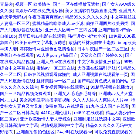
青超碰
|
视频一区 欧美情色
|
国产一区在线播放无遮挡
|
国产女人AAA级久
久久级
|
青娱乐AV在线免费播放器
|
美女直播软件视频直播免费
|
亚洲男人
的天堂无码av
|
午夜香蕉爽爽爽av
|
精品99久久久久久久久
|
中文字幕丝袜
人妻乱一区三区
|
蜜桃精品噜噜噜成人av小说
|
偷拍亚洲图片欧美另类
|
国
产大屁股影音在线播放
|
亚洲无人区码一二三四区别
|
亚洲产国偷v产偷v
自拍18p
|
最新日韩av电影在线观看
|
强行进女小姪女小芳
|
18免费1000视
频国产
|
欧美日韩中文字幕制服诱惑
|
放荡的丝袜美腿护士老师
|
beeg欧美
丰满人妻
|
婷婷激情网亚洲色图激情偷拍
|
日本午夜国产一区二区三区
|
大
香蕉红杏在线观看
|
91人妻porny精品国产
|
天堂久久国产婷婷久久
|
国产
在线成人精品视频
|
亚洲人成av在线观看
|
中文字幕激情亚洲精品
|
99热
综合中文字幕在线
|
蜜桃av一区二区在线
|
大香蕉在线福利导航
|
91精品久
久一区二区
|
日韩在线视频观看你懂的
|
成人亚洲视频在线观看第一页
|
国
产大尺度激情在线
|
丝袜美腿av一区二区
|
国产精品黄色成人自拍网站
|
综
合久久久久久久综合
|
男女视频网站在线观看91
|
99精品视频在线播放3
|
国产三区精品视频免费观看
|
亚洲女人毛毛多毛耸耸
|
亚洲成av人片天堂
网九九人
|
美女高潮痉挛抽搐潮喷视频
|
久久人人添人人爽添人人片va
|
特
黄把女人弄爽又大又粗
|
免费岛国av在线观看
|
91九色成人国产在线看
|
国
产一区二区日韩高清
|
4410亚洲伦理片
|
rct691在线观看
|
精品人妻少妇一
区二区aⅴ
|
亚洲欧美激情人妻人妻综合
|
亚洲制服丝袜诱惑中文字
|
亚洲欧
美日韩高清中文字幕
|
激情视频网站中文字幕
|
精品久久久久久无码中文
野结衣
|
亚洲自拍偷拍色图区
|
24小时在线观看av
|
可以免费直接观看的