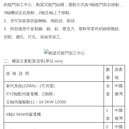
的龍門加工中心；動梁式龍門結構；運動方式為Y軸龍門前后移動，
X軸機頭左右移動，Z軸主軸上下移動。
2、另可加裝第四旋轉軸、側銑頭、探頭。
3、特別適用于各類鋼、銅、鋁、壓克力、塑料等零件的精密雕銑、
切割、擴孔、打孔、攻絲等加工。
二、機器主要配置清單(單位:mm)
數
原產
規 格 說 明
量
地
新代系統(22MA)；(可另選)
全
中國
XYZ軸配伺服電機、Z抱閘；
套
臺灣
主軸伺服驅動11～16.5KW-12000
1
中國
X軸3.9KW伺服電機
套
臺灣
2
中國