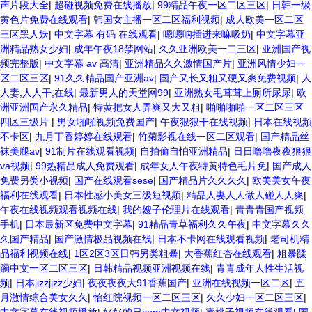
声片段大全
|
超碰视频免费在线播放
|
99精品午夜一区二区三区
|
日韩一级
黄色片免费在线观看
|
韩国女主播一区二区福利视频
|
成人欧美一区二区
三区黑人妖
|
中文字幕 有码 在线观看
|
嗯嗯呐插进来嘛吸奶
|
中文字幕亚
洲精品熟女少妇
|
成年午夜18禁网站
|
久久亚洲欧美一二三区
|
亚洲国产视
频完整版
|
中文字幕 av 高清
|
亚洲精品久久激情国产片
|
亚洲风情少妇一
区二区三区
|
91久久精品国产亚洲av
|
国产又长又粗又硬又爽免费视频
|
人
人妻,人人干,在线
|
最新男人的天堂网99
|
亚洲熟女毛茸茸上厕所尿尿
|
欧
洲亚洲国产永久精品
|
特黄把女人弄爽又大又粗
|
啪啪啪啪一区二区三区
四区三级片
|
男女啪啪视频免费国产
|
午夜狠狠干在线视频
|
日本在线视频
不卡区
|
九月丁香婷婷在线观看
|
竹菊影视在线一区二区观看
|
国产精品丝
袜美腿av
|
91制片在线观看视频
|
自拍偷自怕亚洲精品
|
日日噜噜夜夜狠狠
va视频
|
99热精品成人免费观看
|
成年女人午夜特黄特色毛片免
|
国产成人
免费另类小视频
|
国产在线观看sese
|
国产精品片久久久久
|
欧美美女午夜
福利在线观看
|
日本性感小美女三级短视频
|
精品人妻人人做人碰人人爽
|
午夜在线视频观看视频在线
|
我的嫂子伦理片在线观看
|
青青青国产视频
手机
|
日本最新区免费中文字幕
|
91精品青草福利久久午夜
|
中文字幕久久
久国产精品
|
国产激情极品视频在线
|
日本不卡网在线观看视频
|
老司机精
品福利视频在线
|
1区2区3区日韩另类粗暴
|
大香蕉红杏在线观看
|
粗暴蹂
躏中文一区二区三区
|
日韩精品视频亚洲视频在线
|
青青成年人性生活视
频
|
日本jizzjizz少妇
|
夜夜夜夜大91香蕉国产
|
亚洲在线视频一区二区
|
五
月激情综合美女久久
|
怡红院视频一区二区三区
|
久久少妇一区二区三区
|