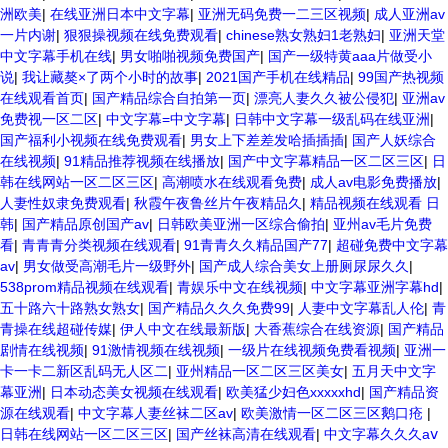
洲欧美
|
在线亚洲日本中文字幕
|
亚洲无码免费一二三区视频
|
成人亚洲av
一片内谢
|
狠狠操视频在线免费观看
|
chinese熟女熟妇1老熟妇
|
亚洲天堂
中文字幕手机在线
|
男女啪啪视频免费国产
|
国产一级特黄aaa片做受小
说
|
我让藏獒×了两个小时的故事
|
2021国产手机在线精品
|
99国产热视频
在线观看首页
|
国产精品综合自拍第一页
|
漂亮人妻久久被公侵犯
|
亚洲av
免费视一区二区
|
中文字幕=中文字幕
|
日韩中文字幕一级乱码在线亚洲
|
国产福利小视频在线免费观看
|
男女上下差差发哈插插插
|
国产人妖综合
在线视频
|
91精品推荐视频在线播放
|
国产中文字幕精品一区二区三区
|
日
韩在线网站一区二区三区
|
高潮喷水在线观看免费
|
成人av电影免费播放
|
人妻性奴隶免费观看
|
秋霞午夜鲁丝片午夜精品久
|
精品视频在线观看 日
韩
|
国产精品原创国产av
|
日韩欧美亚洲一区综合偷拍
|
亚州av毛片免费
看
|
青青青分类视频在线观看
|
91青青久久精品国产77
|
超碰免费中文字幕
av
|
男女做受高潮毛片一级野外
|
国产成人综合美女上册厕尿尿久久
|
538prom精品视频在线观看
|
青娱乐中文在线视频
|
中文字幕亚洲字幕hd
|
五十路六十路熟女熟女
|
国产精品久久久免费99
|
人妻中文字幕乱人伦
|
青
青操在线超碰传媒
|
伊人中文在线最新版
|
大香蕉综合在线资源
|
国产精品
剧情在线视频
|
91激情视频在线视频
|
一级片在线视频免费看视频
|
亚洲一
卡一卡二新区乱码无人区二
|
亚州精品一区二区三区美女
|
五月天中文字
幕亚洲
|
日本动态美女视频在线观看
|
欧美猛少妇色xxxxxhd
|
国产精品资
源在线观看
|
中文字幕人妻丝袜二区av
|
欧美激情一区二区三区鹅口疮
|
日韩在线网站一区二区三区
|
国产丝袜高清在线观看
|
中文字幕久久久aⅴ