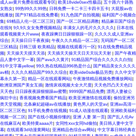
成人av黄片免费在线观看专区
|
欧美18vide0sex性极品
|
五十路六十路熟
女熟女
|
99热99久久99热
|
日韩免费一卡二卡三卡四卡五卡
|
大屁股av在
线播放
|
国产97精品在线免费看
|
91九色国产自拍视频
|
福利国产小视频合
集
|
69精品人伦一区二区三区
|
国产一区二区精品调教
|
精品麻豆国产综合
在线9
|
9久9久女女免费视频精品
|
丰满女人的毛片久久久久久
|
日本在线
观看视频黄大片www
|
夜夜躁爽日日躁狠狠躁一区
|
久久久久成人亚洲av
综合
|
天天操日日干夜夜操
|
午夜久久久精品一区二区
|
无码国产一区二区
三区精品
|
日韩三级 欧美精品
|
视频在线观看污一区
|
91在线免费精品视
频
|
天天操天天摸天天添
|
天天插天天操天天日天天玩天天射
|
国产午夜精
品人妻中文字一幂
|
国产ava久久黄片
|
91精品国产综合久久久久久白拍
|
91中文字幕yellow
|
99久热在线精品996热是什么
|
国产精品美女久久久久
av精
|
久久久久精品国产99久久综合
|
欧美vide0sde极品另类
|
久久中文字
幕永久第一页
|
精品一区在线观看网站
|
午夜激情精品视频免费播放网站
|
欧洲亚洲国产美女互插
|
激情床戏视频大全大尺度
|
天天色凹凸天天色曰
天天色
|
日日躁夜夜躁狠狠躁av蜜臀
|
9999国产精品免费
|
漂亮人妻被公
疯狂中出
|
香蕉视频免费看国产精品
|
欧美亚洲激情在线观看
|
偷拍亚洲另
类天堂视频
|
北条麻妃超碰av在线播放
|
黄色男人的天堂av
|
亚洲av高清一
区二区三区色
|
91手机免费在线视频
|
91成人动漫在线观看
|
亚洲欧美福利
视频一区二区
|
国产在线小视频你懂的
|
亚洲 人妻 第一页
|
国产乱人伦Av
在线麻豆A
|
欧美特黄aaaa片
|
女同性ⅹxx女同hd偷拍
|
美日韩人妻中文字
幕
|
在线观看3d动漫黄网站
|
亚洲精品色综合av网站
|
中文字幕日韩经典在