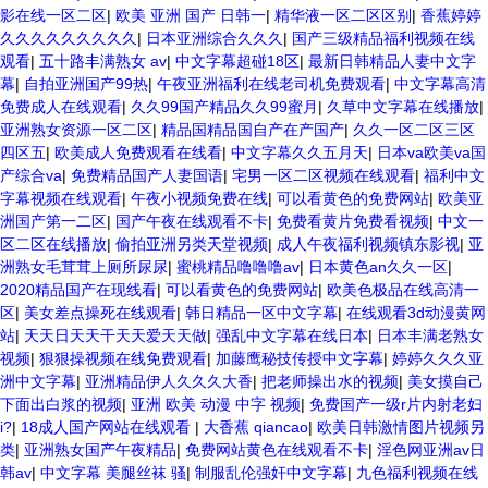
影在线一区二区
|
欧美 亚洲 国产 日韩一
|
精华液一区二区区别
|
香蕉婷婷
久久久久久久久久久
|
日本亚洲综合久久久
|
国产三级精品福利视频在线
观看
|
五十路丰满熟女 av
|
中文字幕超碰18区
|
最新日韩精品人妻中文字
幕
|
自拍亚洲国产99热
|
午夜亚洲福利在线老司机免费观看
|
中文字幕高清
免费成人在线观看
|
久久99国产精品久久99蜜月
|
久草中文字幕在线播放
|
亚洲熟女资源一区二区
|
精品国精品国自产在产国产
|
久久一区二区三区
四区五
|
欧美成人免费观看在线看
|
中文字幕久久五月天
|
日本va欧美va国
产综合va
|
免费精品国产人妻国语
|
宅男一区二区视频在线观看
|
福利中文
字幕视频在线观看
|
午夜小视频免费在线
|
可以看黄色的免费网站
|
欧美亚
洲国产第一二区
|
国产午夜在线观看不卡
|
免费看黄片免费看视频
|
中文一
区二区在线播放
|
偷拍亚洲另类天堂视频
|
成人午夜福利视频镇东影视
|
亚
洲熟女毛茸茸上厕所尿尿
|
蜜桃精品噜噜噜av
|
日本黄色an久久一区
|
2020精品国产在现线看
|
可以看黄色的免费网站
|
欧美色极品在线高清一
区
|
美女差点操死在线观看
|
韩日精品一区中文字幕
|
在线观看3d动漫黄网
站
|
天天日天天干天天爱天天做
|
强乱中文字幕在线日本
|
日本丰满老熟女
视频
|
狠狠操视频在线免费观看
|
加藤鹰秘技传授中文字幕
|
婷婷久久久亚
洲中文字幕
|
亚洲精品伊人久久久大香
|
把老师操出水的视频
|
美女摸自己
下面出白浆的视频
|
亚洲 欧美 动漫 中字 视频
|
免费国产一级r片内射老妇
i?
|
18成人国产网站在线观看
|
大香蕉 qiancao
|
欧美日韩激情图片视频另
类
|
亚洲熟女国产午夜精品
|
免费网站黄色在线观看不卡
|
淫色网亚洲av日
韩av
|
中文字幕 美腿丝袜 骚
|
制服乱伦强奸中文字幕
|
九色福利视频在线