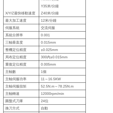
Y35米/分鐘
X/Y/Z最快移動速度
Z40米/分鐘
最大加工速度
12米/分鐘
伺服系統
交流伺服
系統分辨率
0.001
三軸垂直度
0.015mm
整機定位精度
±0.025mm
局布定位精度
300內±0.015mm
重復定位精度
0.005mm
主軸數
1個
主軸伺服功率
11～16.5KW
主軸伺服扭矩
52.5N.m～78.25N.m
主軸轉速
12000rpm/min
圓盤式刀庫
24位
換刀方式
自動