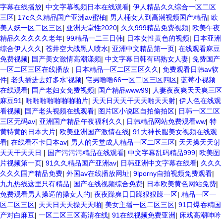
字幕在线播放
|
中文字幕视频日本在线观看
|
伊人精品久久综合一区二区
三区
|
17c久久精品国产亚洲av蜜柚
|
男人桶女人到高潮视频国产精品
|
欧
美人妖一区二区三区
|
亚洲天堂性2020
|
久久999精品免费视频
|
欧美午夜
精品久久久久久老年
|
99精品一二三日韩
|
日本女性黄色的视频
|
日本亚洲
综合伊人久久
|
苍井空大战黑人喷水
|
亚洲中文精品第一页
|
在线观看麻豆
免费视频
|
国产美女激情高潮漾频
|
中文字幕日韩有码熟女人妻
|
免费国产
一区二区三区在线播放
|
日本精品一区二区三区久久
|
免费观看日韩av软
件
|
老头插进去好多水'视频
|
宅男噜噜66一区二区三区四区
|
蓝莓小视频
在线观看
|
国产老妇女免费视频
|
国产精品www99
|
人妻夜夜爽天天爽三区
麻豆91
|
啪啪啪啪啪啪啪啪片
|
天天日天天干天天啪天天射
|
伊人色在线观
看视频
|
国产老头视频在线观看
|
图片区小说区自拍偷拍区
|
日韩一区二区
三区无码av
|
亚洲国产精品午夜福利久久
|
日韩精品网站免费观看ww
|
特
黄特黄的日本大片
|
欧美亚洲国产激情在线
|
91大神长腿美女视频在线观
看
|
在线看不卡日本av
|
男人的天堂成人精品一区二区三区
|
天天操天天射
天天干天天日
|
国产污污污精品在线观看
|
中文字幕乱码精品999
|
欧美图
片视频第一页
|
91久久精品国产亚洲av
|
日韩亚洲中文字幕在线看
|
久久久
久久久国产精品免费
|
外国av在线播放网址
|
9lporny自拍视频免费观看
|
九九热线这里只有精品
|
国产在线视频综合免费
|
日本欧美黄色网站免费
|
免费观看男人操逼的操女人的
|
夜夜躁爽日日躁狠狠躁一区
|
精品一区一
区二区三区
|
天天日天天操天天啪
|
美女主播一区二区三区
|
91口爆吞精国
产对白麻豆
|
一区二区三区高清在线
|
91在线视频免费亚洲
|
床戏高潮呻吟