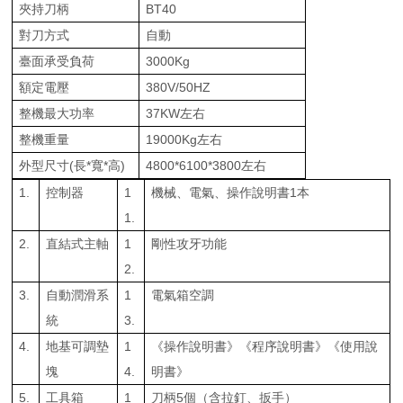
夾持刀柄
BT40
對刀方式
自動
臺面承受負荷
3000Kg
額定電壓
380V/50HZ
整機最大功率
37KW左右
整機重量
19000Kg左右
外型尺寸(長*寬*高)
4800*6100*3800左右
1.
控制器
1
機械、電氣、操作說明書1本
1.
2.
直結式主軸
1
剛性攻牙功能
2.
3.
自動潤滑系
1
電氣箱空調
統
3.
4.
地基可調墊
1
《操作說明書》《程序說明書》《使用說
塊
4.
明書》
5.
工具箱
1
刀柄5個（含拉釘、扳手）