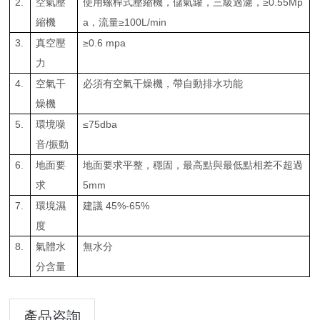
2.
空氣壓
使用螺桿式壓縮機，儲氣罐，三級過濾，≥0.55Mp
縮機
a，流量≥100L/min
3.
真空壓
≥0.6 mpa
力
4.
空氣干
必須有空氣干燥機，帶自動排水功能
燥機
5.
環境噪
≤75dba
音/振動
6.
地面要
地面要求平整，穩固，最高點與最低點相差不超過
求
5mm
7.
環境濕
建議 45%-65%
度
8.
氣體水
無水分
分含量
產品咨詢