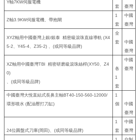
Y軸7KW伺服電機
套
臺灣
1
中國
Z軸3.9KW伺服電機、帶抱閘
套
臺灣
全
XYZ軸用中國臺灣上銀/銀泰 精密級滾珠直線導軌 (X4
套
中國
5-2、Y45-4、Z35-2) 、(或同等級品牌)
臺灣
中國
XZ軸用中國臺灣TBI 精密研磨級滾珠絲桿(XY50、Z4
各
臺灣
0)
1
、(或同等級品牌)
套
中國臺灣大悅直結式長鼻主軸BT40-150-560-12000/
1
環形噴水 (配油壓打刀缸)
個
中國
臺灣
1
中國
24位圓盤式刀庫(岡田)、(或同等級品牌)
套
臺灣
1
自制