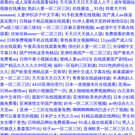
观看的
|
成人深夜在线观看福利
|
天天插天天日天天摸人人干
|
成年视频短
视频在线播放
|
熟妇人妻一区二区三区
|
在线播放__91色
|
特黄大片特
aaaaaa
|
人妻伊织凉子中文字幕
|
91手机免费在线视频
|
国产真人av操逼
真实图片
|
日韩妹子精品视频在线观看
|
91伊人蜜桃天堂婷婷激情综合
|
国
产a级三级三级三级别
|
一区二区三区麻豆蜜桃视频
|
av超清中文字幕在线
观看
|
丝袜丝袜avav一区二区三区
|
天天日天天操人人舔
|
免费观看的黄色
av
|
日韩免费视频手机在线观看
|
黄色操美女视频网站
|
11yyy国产成人综
合在线观看
|
午夜高清在线观看免费
|
强伦轩人妻一区二区三
|
夫绿帽中文
字幕日本
|
国产99热这里有精品
|
亚洲经典国产一区二区三区
|
国产黄色片
免费看av
|
日韩午夜小视频合集
|
蜜桃人妻av2023
|
在线观看国产剧情av
|
国产精品久久久久久99亚洲
|
福利一区福利三区刺激
|
2022色婷婷综合久
久久
|
国产欧美亚洲精品第一页青草
|
亚洲中文成人字幕在线
|
粗暴蹂躏中
文一区二区三区
|
天天澡天天日天天干
|
青青操在线超碰传媒
|
丰满熟妇人
妻一区二区三区
|
4410亚洲伦理片
|
日本一道视频专区在线观看
|
亚洲av
日韩av激情av
|
福利小视频国产一区
|
真人啪啪啪免费视频网站
|
白石茉莉
奈中文有码一区
|
最新97在线视频资源
|
亚洲和欧美色的诱惑
|
日本少妇视
频免费看
|
亚洲激情文学国产激情
|
好吊一区二区三区视频
|
av色综合久久
天堂av…
|
亚洲一二三区在线观看免费
|
啊啊啊啊啊鸡巴进小穴了视频
|
免
费可以看黄页的视频
|
日本护士大乳久久αv
|
91精品视频在线网站
|
男生和
女生哪个更色
|
日韩精品网站免费观看ww
|
91成人版在线观看17c
|
黑人上
司魅惑人妻森萤2中出
|
桔子av一区二区三区
|
亚洲欧美一区二区三区久久