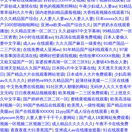
中文字幕在线视频播放
|
好好的日com中文视频
|
蜜桃子视频在线观看
|
国
产原创成人激情在线
|
黄色的视频黑丝网站
|
午夜少妇成人人妻av
|
91精品
青草福利久久午夜
|
国内老熟妇精品露脸视频
|
大香线蕉视频在线观看75
|
久久久精品国产综合
|
人人妻人人妻av人人妻人人妻
|
日本xxxxx久久
|
国
产1000部啪啪啪网站
|
亚洲va欧美va国产综合久久
|
国产挤奶水在线观看
播放
|
久久精品亚洲一区二区三
|
久久超碰97中文字幕林
|
99精品国产一区
二区青青
|
24小时在线观看av
|
91高清在线观看免费视频
|
日本人妻偷人
妻中文字幕
|
成人av 在线观看
|
久久久国产麻豆一级黄色
|
91精产国品一
二三产区发
|
在线免费成人亚洲av
|
91年精品国产福利线观看久久
|
97家
有喜事国语高清在线
|
嗯啊好想要插我视频
|
色情按摩XXXXXX视频
|
又爽
又粗又猛国产一区
|
富婆按摩高潮一区二区三区91
|
人妻斩43r熟女人妻
|
亚洲天堂精品久久国产精品
|
日本阿v片中文字幕在线
|
天天透天天插天天
日
|
国产精品大片在线观看网站资源
|
日本成年人大片免费观看
|
少妇高潮
av久久久久久
|
婷婷热re99久久精品国产
|
超薄丝袜美腿一二三区在线播
放
|
中文热免费在线视频
|
91社区男人都懂的网站
|
无码伊人久久大杳蕉中
文无码
|
日日夜夜精品视频观看
|
欧美视频一二三区免费观看
|
三上悠亚久
久中文字幕
|
国产婷婷色三区二区一区
|
蜜桃黄视频在线观看
|
欧美高清福
利视频一区
|
99国产热精品在线观看
|
欧美黑人一级性视频
|
国产精品丝袜
美腿av
|
国产在线观看XXXXX
|
11yyy国产成人综合在线观看
|
欧美
ytyscom另类
|
人妻人妻干干干干人妻网站
|
国产成人18黄网站免费观看
|
视频一区视频二区视频三区
|
成人精品久久久久久久
|
午夜不卡在线免费
视频
|
夜夜夜夜大91香蕉国产
|
亚洲成人av在线播放观看
|
91在线观看青