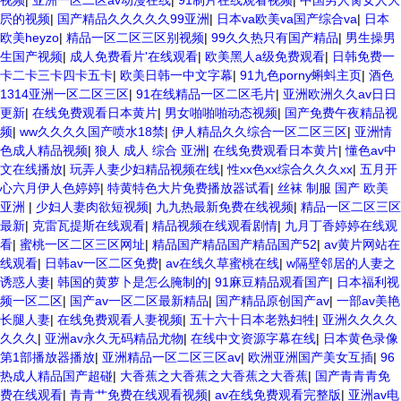
视频
|
亚洲一区二区av动漫在线
|
91制片在线观看视频
|
中国男人肏女人大
屄的视频
|
国产精品久久久久久99亚洲
|
日本va欧美va国产综合va
|
日本
欧美heyzo
|
精品一区二区三区别视频
|
99久久热只有国产精品
|
男生操男
生国产视频
|
成人免费看片'在线观看
|
欧美黑人a级免费观看
|
日韩免费一
卡二卡三卡四卡五卡
|
欧美日韩一中文字幕
|
91九色porny蝌蚪主页
|
酒色
1314亚洲一区二区三区
|
91在线精品一区二区毛片
|
亚洲欧洲久久av日日
更新
|
在线免费观看日本黄片
|
男女啪啪啪动态视频
|
国产免费午夜精品视
频
|
ww久久久久国产喷水18禁
|
伊人精品久久综合一区二区三区
|
亚洲情
色成人精品视频
|
狼人 成人 综合 亚洲
|
在线免费观看日本黄片
|
懂色av中
文在线播放
|
玩弄人妻少妇精品视频在线
|
性xx色xx综合久久久xx
|
五月开
心六月伊人色婷婷
|
特黄特色大片免费播放器试看
|
丝袜 制服 国产 欧美
亚洲
|
少妇人妻肉欲短视频
|
九九热最新免费在线视频
|
精品一区二区三区
最新
|
克雷瓦提斯在线观看
|
精品视频在线观看剧情
|
九月丁香婷婷在线观
看
|
蜜桃一区二区三区网址
|
精品国产精品国产精品国产52
|
av黄片网站在
线观看
|
日韩av一区二区免费
|
av在线久草蜜桃在线
|
w隔壁邻居的人妻之
诱惑人妻
|
韩国的黄萝卜是怎么腌制的
|
91麻豆精品观看国产
|
日本福利视
频一区二区
|
国产av一区二区最新精品
|
国产精品原创国产av
|
一部av美艳
长腿人妻
|
在线免费观看人妻视频
|
五十六十日本老熟妇牲
|
亚洲久久久久
久久久
|
亚洲av永久无码精品尤物
|
在线中文资源字幕在线
|
日本黄色录像
第1部播放器播放
|
亚洲精品一区二区三区av
|
欧洲亚洲国产美女互插
|
96
热成人精品国产超碰
|
大香蕉之大香蕉之大香蕉之大香蕉
|
国产青青青免
费在线观看
|
青青艹免费在线观看视频
|
av在线免费观看完整版
|
亚洲av电