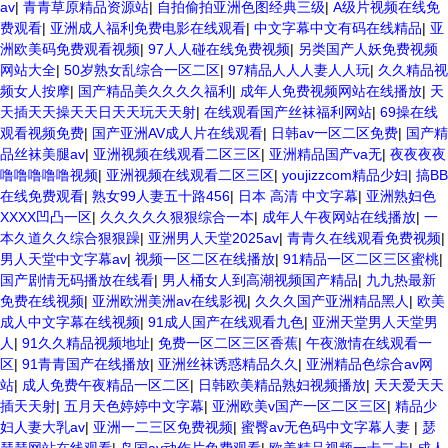
av
|
青青草原精品资源站
|
自拍偷拍亚洲色图经典三级
|
A级片视频在线免
费观看
|
亚洲成人福利免费电影在线观看
|
中文字幕中文有码在线精品
|
亚
洲欧美码免费观看视频
|
97人人碰在线免费视频
|
另类国产人妖免费视频
网站大全
|
50岁熟女乱综合一区二区
|
97精品人人人妻人人玩
|
久久精品视
频女人按摩
|
国产精品美久久久久福利
|
成年人免费视频网站在线播放
|
天
天插天天操天天日天天玩天天射
|
在线观看国产丝袜福利网站
|
69操在线
观看视频免费
|
国产亚洲AV成人片在线观看
|
日韩av一区二区免费
|
国产精
品丝袜美腿av
|
亚洲视频在线观看二区三区
|
亚洲精品国产va无
|
夜夜夜夜
噜噜噜噜噜视频
|
亚洲视频在线观看二区三区
|
youjizzcom精品少妇
|
搞BB
在线免费观看
|
熟女99人妻五十路456
|
日本 高清 中文字幕
|
亚洲熟妇色
XXXX凹凸一区
|
久久久久久狠狠综合一本
|
成年人午夜网站在线播放
|
一
本久道久久综合狠狠躁
|
亚洲男人天堂2025av
|
青青久在线观看免费视频
|
男人天堂中文字幕av
|
视频一区二区在线播放
|
91精品一区二区三区蜜桃
|
国产剧情无码播放在线看
|
男人桶女人到高潮视频国产精品
|
九九热最新
免费在线视频
|
亚洲欧洲美洲av在线影视
|
久久久国产亚洲精品黑人
|
欧美
成人中文字幕在线视频
|
91成人国产在线观看九色
|
亚洲天堂男人天堂男
人
|
91久久精品视频地址
|
免费一区二区三区香蕉
|
午夜激情在线观看一
区
|
91青青国产在线播放
|
亚洲丝袜诱惑精品久久
|
亚洲精品色综合av网
站
|
成人免费午夜精品一区二区
|
日韩欧美精品熟妇视频播放
|
天天爱天天
插天天射
|
五月天色婷婷中文字幕
|
亚洲欧美v国产一区二区三区
|
精品少
妇人妻大乳av
|
亚洲一二三区免费视频
|
蜜臀av无色码中文字幕人妻
|
瑟