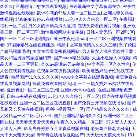
蜜臀
|
啪啪啪啪啪啪啪啪啪日本
|
啪啪啪啪啪啪啪啪啪日本
|
91九色p精品
久久久
|
亚洲激情四射在线观看视频
|
最近最新中文字幕资源在线
|
午夜性
激情视频在线观看
|
欲求不满的邻居人妻一区二区三区
|
亚洲夫妻另类在
线视频
|
北条麻妃超碰av在线播放
|
av色伊人久久综合一区二区
|
午夜福利
福利一区二区
|
男的女的插插高清无遮挡
|
在线免费看的黄片视频
|
亚洲欧
美三级一区二区三区
|
激情视频网站中文字幕
|
日韩人妻无码一区2区3区
|
国产一区二区三区论理电影
|
亚洲午夜伦理aaa
|
一区二区亚洲视频在线观
看
|
97国际精品在线视频播放
|
精品中文字幕高清久久久久三级
|
乱子伦国
产精品视频毛片
|
美女在线看免费视频网站
|
男人操女人流白桨软件下载
|
美女和猛男诱惑操逼捅鸡鸡
|
国产aaaa精品视频
|
大逼小逼操大屌视频
|
精
品人妻一二三区更新
|
久久av高潮av无av萌白
|
中文字幕一区久久性色
|
伊
人色在线观看视频
|
色视频网在线视频观看
|
欧美老熟妇乱子伦视频在线
观看
|
精品国产91久久久久久黄
|
www中文字幕在线观看视频
|
黄页免费在
线观看视频网站
|
搞黄免费观看网站入口
|
一二三熟女熟妇av网站在线观
看
|
亚洲色图一区二区三区三州
|
亚洲av天堂av在线
|
在线亚洲视频免费
看
|
日韩av有码在线播放
|
av色伊人久久综合一区二区
|
国内在线精品视频
在线观看
|
亚洲一区二区三区在线直播
|
国产免费公开视频在线播放
|
国产
又粗又长又黄在线视频
|
福利小视频国产一区
|
国产精品久久久久久电
|
成
人区精品一区二区毛片不卡
|
国产亚洲精品福利久久久
|
欧洲一区二区三
区在线
|
天天看天天爱天天色
|
午夜久久久精品一区二区
|
97人妻人人爱人
人澡人人爽
|
影音先锋婷婷五月青青草视频在线
|
老头鸡巴操老太骚逼
|
天
天干天天谢天天操
|
青青青在线播放视频国产
|
天天玩天天摸天天舔
|
131