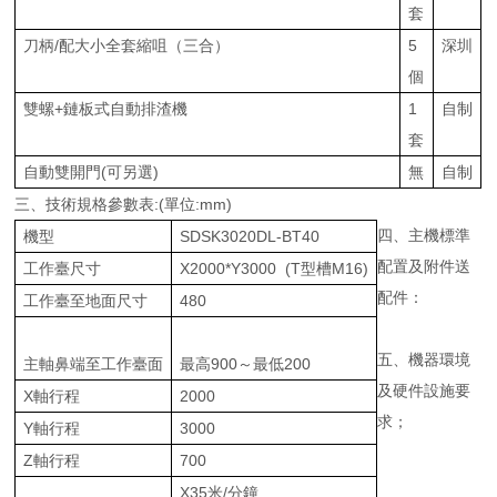
套
刀柄/配大小全套縮咀（三合）
5
深圳
個
雙螺+鏈板式自動排渣機
1
自制
套
自動雙開門(可另選)
無
自制
三、技術規格參數表:(單位:mm)
四、主機標準
機型
SDSK3020DL-BT40
配置及附件送
工作臺尺寸
X2000*Y3000 (T型槽M16)
配件：
工作臺至地面尺寸
480
五、機器環境
主軸鼻端至工作臺面
最高900～最低200
及硬件設施要
X軸行程
2000
求；
Y軸行程
3000
Z軸行程
700
X35米/分鐘