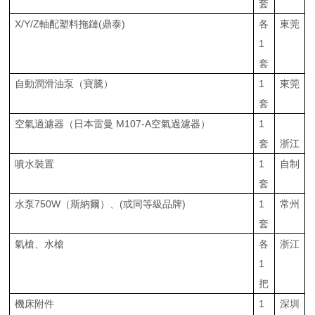
套
X/Y/Z軸配塑料拖鏈(鼎泰)
各
東莞
1
套
自動潤滑油泵（寶騰）
1
東莞
套
空氣過濾器（日本雷曼 M107-A空氣過濾器）
1
套
浙江
噴水裝置
1
自制
套
水泵750W（斯納爾）、(或同等級品牌)
1
常州
套
氣槍、水槍
各
浙江
1
把
機床附件
1
深圳