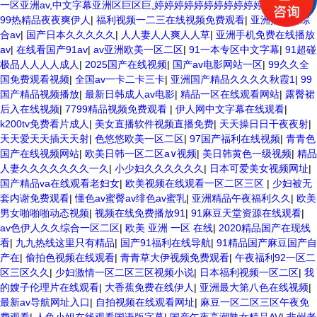
一区亚洲av,中文字幕亚洲区巨区巨,婷婷婷婷婷婷婷婷婷婷婷丁香
99热精品夜夜爽伊人
|
福利视频一二三在线视频免费观看
|
亚洲插美女综
合av
|
国产日本久久久久久
|
人人妻人人爽人人草
|
亚洲手机免费在线播放
av
|
在线看国产91av
|
av亚洲欧美一区二区
|
91一本专区中文字幕
|
91超碰
极品人人人人成人
|
2025国产在线视频
|
国产av电影网站一区
|
99久久全
国免费观看视频
|
全国av一卡二卡三卡
|
亚洲国产精品久久久久秋霞1
|
99
国产精品视频播放
|
最新日韩成人av电影
|
精品一区在线观看网站
|
露臀裙
后入在线视频
|
7799精品视频免费观看
|
伊人网中文字幕在线观看
|
k200tv免费看片成人
|
美女直播软件视频直播免费
|
天天操日日干夜夜射
|
天天爱天天插天天射
|
色悠悠欧美一区二区
|
97国产福利在线视频
|
青青色
国产在线视频网站
|
欧美日韩一区二区a∨视频
|
美日韩黄色一级视频
|
精品
人妻久久久久久久久一久
|
小少妇久久久久久久
|
日本可爱美女视频网址
|
国产精品va在线观看老妇女
|
欧美视频在线观看一区二区三区
|
少妇被无
套内谢免费观看
|
懂色av蜜臀av绯色av蜜乳
|
亚洲精品午夜福利久久
|
欧美
男女啪啪啪动态视频
|
视频在线免费播放91
|
91麻豆天堂资源在线观看
|
av色伊人久久综合一区二区
|
欧美 亚洲 一区 在线
|
2020精品国产在现线
看
|
九九热线这里只有精品
|
国产91福利在线导航
|
91精品国产麻豆国产自
产在
|
偷拍色视频在线观看
|
青青草大伊视频免费观看
|
午夜福利92一区二
区三区久久
|
少妇激情一区二区三区视频小说
|
日本福利视频一区二区
|
我
的嫂子伦理片在线观看
|
大香蕉免费在线伊人
|
亚洲最大第八色在线视频
|
最新av导航网址入口
|
自拍视频在线观看网址
|
麻豆一区二区三区午夜免