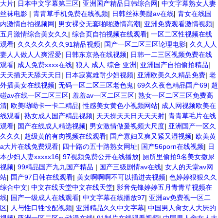
大片
|
日本中文字幕第三区
|
亚洲国产精品日韩综合网
|
中文字幕熟女人妻
丝袜电影
|
青青草手机免费在线视频
|
日韩丝袜美腿av在线
|
青女在线国
内激情自拍视频网
|
男女裸交无套啪啪激情高潮
|
亚洲免费观看激情视频
|
五月激情综合美女久久
|
综合页自拍视频在线观看
|
一区二区性视频在线
观看
|
久久久久久久久91精品视频
|
国产一区二区三区论理电影
|
久久人人
妻人人做人人爽涩爱
|
日韩东京热在线视频
|
日韩一二三区视频免费在线
观看
|
成人免费xxxx在线
|
狼人 成人 综合 亚洲
|
亚洲国产自拍偷拍精品
|
天天插天天舔天天日
|
日本寂寞难耐少妇视频
|
亚洲欧美久久精品免费
|
老
外插美女在线视频
|
无码一区二区三区老色鬼
|
69久久夜色精品国产69
|
超
碰av在线一区二区三区
|
羞羞av一区二区三区
|
熟女一区二区三区免费高
清
|
欧美呦呦卡一卡二精品
|
性感美女黄色小视频网站
|
成人网视频欧美在
线观看
|
熟女成人国产精品视频
|
天天操天天日天天天射
|
青青草毛片在线
观看
|
国产在线成人精选视频
|
男女激情做爰视频大尺度
|
亚洲国产一区久
久久久
|
超级黄的有肉视频在线观看
|
国产寡妇又爽又紧又湿视频
|
欧美黄
a大片在线免费观看
|
四十路の五十路熟女网址
|
国产56porn在线视频
|
日
本少妇人妻xxxxx16
|
97视频免费公开在线播放
|
厕所里偷拍9名美女撒尿
视频
|
99精品国产九九国产精品
|
国产三级剧情av在线
|
女人的天堂av网
站
|
国产97日韩在线观看
|
美女啊啊啊不可以插进去视频
|
色婷婷狠狠久久
综合中文
|
中文在线天堂中文在线天堂
|
影音先锋婷婷五月青青草视频在
线
|
国产一级成人在线观看
|
中文字幕在线播放97
|
亚洲av免费视一区二
区
|
人与性口牲恔配视频
|
亚洲精品久久中文字幕
|
中国男人肏女人大屄的