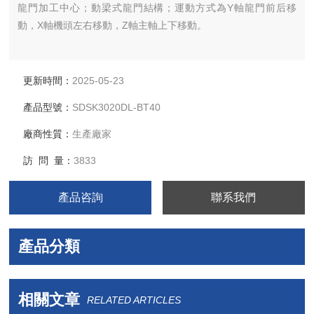
龍門加工中心；動梁式龍門結構；運動方式為Y軸龍門前后移
動，X軸機頭左右移動，Z軸主軸上下移動。
更新時間：
2025-05-23
產品型號：
SDSK3020DL-BT40
廠商性質：
生產廠家
訪 問 量：
3833
產品咨詢
聯系我們
產品分類
相關文章
RELATED ARTICLES