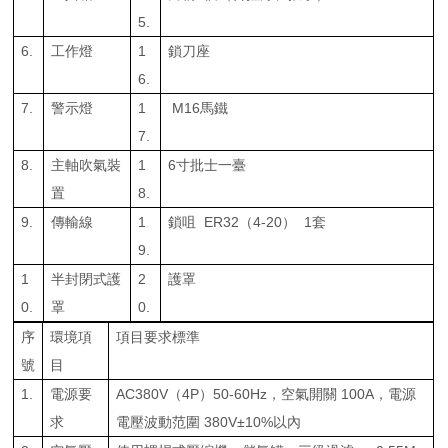
5.
6.
工作燈
1
鎖刀座
6.
7.
警示燈
1
M16馬鐵
7.
8.
主軸吹氣裝
1
6寸批士一臺
置
8.
9.
傳輸線
1
鎖咀 ER32（4-20） 1套
9.
1
半封閉式護
2
護罩
0.
罩
0.
序
環境項
項目要求標準
號
目
1.
電源要
AC380V（4P）50-60Hz，空氣開關 100A，電源
求
電壓波動范圍 380V±10%以內