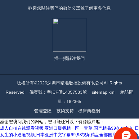
歡迎您關注我們的微信公眾號了解更多信息
掃一掃
關注我們
版權所有©2026深圳市精雕數控設備有限公司All Rights
Reserved
備案號：粵ICP備14057583號
sitemap.xml
總訪問
量：182365
管理登陸
技術支持：
機床商務網
感谢您访问我们的网站，您可能还对以下资源感兴趣：
成人自拍在线观看视频,亚洲口爆吞精一区一青草,国产精品99久久久久,日
女生的小逼逼视频,日本亚洲中文字幕99,98视频精品全部国产,日韩精品