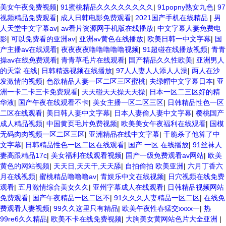
美女午夜免费视频
|
91蜜桃精品久久久久久久久久
|
91popny熟女九色
|
97
视频精品免费观看
|
成人日韩电影免费观看
|
2021国产手机在线精品
|
男
人天堂中文字幕av
|
av看片资源网手机版在线播放
|
中文字幕人妻免费电
影
|
可以免费看的亚洲av
|
亚洲av黄色在线播放
|
欧美日韩一中文字幕
|
国
产主播av在线观看
|
夜夜夜夜噜噜噜噜噜视频
|
91超碰在线播放视频
|
青青
操av在线免费观看
|
青青草毛片在线观看
|
国产精品久久性欧美
|
亚洲男人
的天堂 在线
|
日韩精选视频在线播放
|
97人人妻人人添人人澡
|
两人在沙
发激情的视频
|
色欲精品人妻一区二区三区蜜桃
|
夫绿帽中文字幕日本
|
亚
洲一卡二卡三卡免费观看
|
天天碰天天操天天操
|
日本一区二三区好的精
华液
|
国产午夜在线观看不卡
|
美女主播一区二区三区
|
日韩精品性色一区
二区在线观看
|
美日韩人妻中文字幕
|
日本人妻偷人妻中文字幕
|
樱桃国产
成人精品视频
|
中国黄页毛片免费视频
|
欧美美女午夜福利在线观看
|
国模
无码肉肉视频一区二区三区
|
亚洲精品在线中文字幕
|
干脆杀了他算了中
文字幕
|
日韩精品性色一区二区在线观看
|
国产 一区 在线播放
|
91丝袜人
妻高跟精品17c
|
美女福利在线观看视频
|
国产一级免费观看av网站
|
欧美
黄色的网站视频
|
天天日,天天干,天天舔
|
自拍偷拍 欧美亚洲
|
六月丁香六
月在线视频
|
蜜桃精品噜噜噜av
|
青娱乐中文在线视频
|
日穴视频在线免费
观看
|
五月激情综合美女久久
|
亚州字幕成人在线观看
|
日韩精品视频网站
免费观看
|
国产午夜精品一区二区不
|
91久久久人妻精品一区二区
|
在线免
费观看人妻视频
|
99久久这里只有精品
|
欧美午夜性春猛交xxxx一
|
热
99re6久久精品
|
欧美不卡在线免费视频
|
大胸美女黄网站色片大全亚洲
|