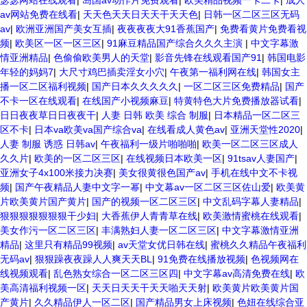
瑟瑟网站在线观看
|
岛国av动作片免费观看
|
欧美精品视频一卡二卡
|
成人
av网站免费在线看
|
天天色天天日天天干天天色
|
日韩一区二区三区无码
av
|
欧洲亚洲国产美女互插
|
夜夜夜夜大91香蕉国产
|
免费看黄片免费看视
频
|
欧美区一区一区三区
|
91麻豆精品国产综合久久久主演
|
中文字幕激
情亚洲精品
|
色偷偷欧美男人的天堂
|
影音先锋在线观看国产91
|
韩国电影
年轻的妈妈7
|
大尺寸鸡巴插卖淫女小穴
|
午夜第一福利网在线
|
韩国女主
播一区二区福利视频
|
国产日本久久久久久
|
一区二区三区免费精品
|
国产
不卡一区在线观看
|
在线国产小视频麻豆
|
特黄特色大片免费播放器试看
|
日日夜夜草日日夜夜干
|
人妻 日韩 欧美 综合 制服
|
日本精品一区二区三
区不卡
|
日本va欧美va国产综合va
|
在线看成人黄色av
|
亚洲天堂性2020
|
人妻 制服 诱惑 日韩av
|
午夜福利一级片啪啪啪
|
欧美一区二区三区成人
久久片
|
欧美的一区二区三区
|
在线视频日本欧美一区
|
91tsav人妻国产
|
亚洲女子4x100米接力决赛
|
美女很黄很色国产av
|
手机在线中文不卡视
频
|
国产午夜精品人妻中文字一幂
|
中文幕av一区二区三区佐山爱
|
欧美黄
片欧美黄片国产黄片
|
国产的视频一区二区三区
|
中文乱码字幕人妻精品
|
狠狠狠狠狠狠狠干少妇
|
大香蕉伊人青青草在线
|
欧美激情蜜桃在线观看
|
美女作污一区二区三区
|
丰满熟妇人妻一区二区三区
|
中文字幕激情亚洲
精品
|
这里只有精品99视频
|
av天堂女优日韩在线
|
蜜桃久久精品午夜福利
无码av
|
狠狠躁夜夜躁人人爽天天BL
|
91免费在线播放视频
|
色视频网在
线视频观看
|
乱色熟女综合一区二区三区四
|
中文字幕av高清免费在线
|
欧
美高清福利视频一区
|
天天日天天干天天啪天天射
|
欧美黄片欧美黄片国
产黄片
|
久久精品伊人一区二区
|
国产精品男女上床视频
|
色妞在线综合亚