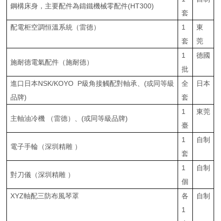
鋼構床身，主要配件為鑄鐵機械零配件(HT300)
套
配電柜空調恒溫系統（雷德）
1
東
套
莞
1
德國
施耐德電氣配件（施耐德）
批
進口日本NSK/KOYO P級角接觸配對軸承、(或同等級
全
日本
品牌)
套
1
東莞
主軸油冷機 （雷德）、(或同等級品牌)
臺
1
自制
電子手輪（深圳精雕 ）
套
1
自制
對刀儀（深圳精雕 ）
個
XYZ軸配三防布風琴罩
各
自制
1