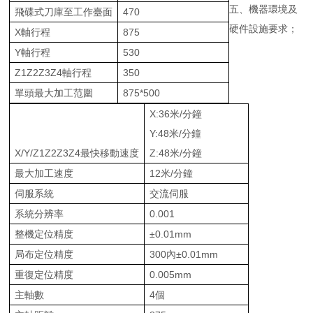
五、機器環境及
飛碟式刀庫至工作臺面
470
硬件設施要求；
X軸行程
875
Y軸行程
530
Z1Z2Z3Z4軸行程
350
單頭最大加工范圍
875*500
X:36米/分鐘
Y:48米/分鐘
X/Y/Z1Z2Z3Z4最快移動速度
Z:48米/分鐘
最大加工速度
12米/分鐘
伺服系統
交流伺服
系統分辨率
0.001
整機定位精度
±0.01mm
局布定位精度
300內±0.01mm
重復定位精度
0.005mm
主軸數
4個