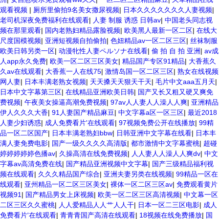
观看视频
|
厕所里偷拍9名美女撒尿视频
|
日本久久久久久久久人妻视频
|
老司机深夜免费福利在线观看
|
人妻 制服 诱惑 日韩av
|
中国老头同志视
频在那里观看
|
国内老熟妇精品露脸视频
|
欧美黑人最新一区二区
|
在线大
尺度国模视频
|
亚洲短视频自拍偷拍
|
色妞精品av一区二区三区
|
丝袜制服
欧美日韩另类一区
|
动漫牝性人妻ペルソナ在线看
|
偷 拍 自 拍 亚洲
|
av成
人app永久免费
|
欧美一区二区三区美女
|
精品国产专区91精品
|
大香蕉久
久av在线观看
|
大香蕉一人在线75
|
激情岛国一区二区三区
|
熟女在线视频
网人妻
|
日本丰满老熟女视频
|
天天搡天天狠天干天
|
毛片中文aaa五月天
|
日本中文字幕第三区
|
在线精品亚洲欧美日韩
|
国产又长又粗又硬又爽免
费视频
|
午夜美女操逼高潮免费视频
|
97av人人妻人人澡人人爽
|
亚洲精品
伊人久久久大香
|
91人妻国产精品麻豆
|
中文字幕a区一区三区
|
最近2018
人妻少妇诱惑
|
成人免费看片'在线观看
|
97视频免费公开在线播放
|
99精
品一区二区国产
|
日本丰满老熟妇bbw
|
日韩亚洲中文字幕在线看
|
日本丰
满人妻免费电影
|
国产一级久久久久高清版
|
都市激情中文字幕蜜桃
|
超碰
婷婷婷婷婷色播av
|
久操高清在线免费视频
|
人人妻人人澡人人爽dv
|
中文
字幕av高清免费在线
|
国产精品亚洲视频中文字幕
|
国产三级精品福利视
频在线观看
|
久久久精品国产综合
|
亚洲夫妻另类在线视频
|
99精品一区在
线观看
|
亚州精品一区二区三区美女
|
裸体一区二区三区av
|
免费观看黄片
视频91
|
国产精品男女上床视频
|
欧美一区二区三区高清视频
|
中文幕一区
二区三区久久蜜桃
|
人人爱精品人人艹人人干
|
日本一区二三区电影
|
成人
免费看片'在线观看
|
青青青国产高清在线观看
|
18视频在线免费播放
|
国