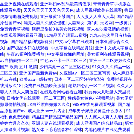
品亚洲视频在线观看
|
亚洲熟妇av乱码最美情侣版
|
青青青青草手机版在
线观看免费
|
天天色天天干天天色天天色
|
成人网视频欧美在线观看
|
搜四
虎激情啪啪免费视频
|
亚洲最黄18禁国产
|
人人妻人人爽人人草
|
国产精品
原创国产av
|
漂亮人妻久久被公侵犯
|
人妻熟女–第2页–无名网
|
一级黄片
免费青青草视频
|
厕所里偷拍9名美女撒尿视频
|
两人在沙发激情的视频
|
在线观看网站看看亚洲
|
51精品国产观看av蜜臀
|
九九re热这里只有精品
视频
|
国产精品福利视频资源
|
中文av字幕在线观看
|
日本亚洲综合久久
久
|
国产极品少妇在线观看
|
中文字幕在线精品资源
|
亚洲中文成人字幕在
线
|
午夜av福利免费播放
|
中文字幕你懂的网址
|
美女福利在线观看视频
|
av自拍偷拍一区二区
|
性色av不卡一区二区三区
|
亚洲一区二区婷婷久久
|
国产 欧美 五月 激情
|
少妇高潮一区二区三区在线
|
91久久久久精品一区
二区三区
|
亚洲国产最新免费av
|
久亚洲aⅴ一区二区三区写真
|
成人麻豆手
机av在线
|
欧美aaa一级特黄
|
日本一区二三区好的精华液
|
免费啪视频在
线播放久18
|
免费在线视频欧美激情
|
老熟妇仑乱一区二区视频
|
久久人人
妻人人做人人爽涩爱
|
在线观看网站看看亚洲
|
我要你大几吧进入穴里视
频
|
日韩女优在线观看一区二区三区
|
性感美女黄色小视频网站
|
美女厕所
撒尿偷拍视频
|
JK白丝喷白嫩嫩久久久
|
9999在线免费观看视频
|
国产精
品原创国产av
|
成人亚洲av一片内谢
|
成年男子尿液发黄是什么原因
|
91
福利色免费观看
|
精品国产精品国产精品国产
|
人人爽人人爽人人妻
|
五月
婷婷六月久久久
|
亚洲人妻在线观看视频
|
成人亚洲国产综合精品91
|
骚女
人操逼爽片视频
|
熟女体下毛毛黑森林仙踪林
|
内地伦理片在线免费观看