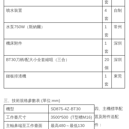
套
噴水裝置
4
自制
套
水泵750W（斯納爾）
1
常州
套
機床附件
1
深圳
套
BT30刀柄/配大小全套縮咀（三合）
20
深圳
個
鏈板排渣機
1
東莞
套
三、技術規格參數表:(單位:mm)
四、主機標準配
機型
SD875-4Z-BT30
置及附件送配
工作臺尺寸
3500*500 (T型槽M16)
件：
主軸鼻端至工作臺面
最高480～最低130