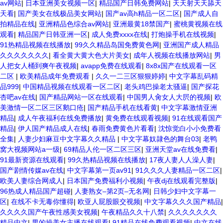
av网站
|
日本亚洲美女视频一区
|
精品国产日韩免费网站
|
天天射天天舔天
天看
|
国产美女在线极品美女网站
|
国产av高h精品一区二区
|
国产成人自
拍精品在线
|
亚洲精品色综合av网站
|
亚洲最黄18禁国产
|
蜜桃黄视频在线
观看
|
精品国产日韩亚洲一区
|
成人免费xxxx在线
|
打炮操手机在线视频
|
91热精品视频在线播放
|
99久久精品岛国免费黄色网
|
亚洲国产成人精品
久久久久久久久
|
看全黄大黄大色大片美女
|
成年人视频在线播放网站
|
男
人把女人桶到爽午夜视频
|
avapp免费在线观看
|
8x8x国产在线观看一区
二区
|
欧美精品成年免费观看
|
久久一二三区狠狠婷婷
|
中文字幕乱码精
品999
|
中国精品视频在线观看一区二区
|
老头鸡巴操老太骚逼
|
国产探花
杏吧av在线
|
国产精品网站一区在线观看
|
中国男人肏女人大屄的视频
|
欧
美激情一区二区三区鹅口疮
|
国产精品手机在线看黄
|
中文字幕激情亚洲
精品
|
成人午夜福利在线免费播放
|
黄免费在线观看视频
|
91在线观看国产
精品
|
伊人国产精品成人在线
|
春雨免费黄色片看看
|
沈惊觉白小小免费看
全集
|
人妻少妇麻豆中文字幕久久精品
|
中文字幕奴隷色的舞台03
|
老鸭
窝大视频网站a一级
|
69精品人伦一区二区三区
|
亚洲天堂av在线免费看
|
91最新资源在线观看
|
99久热精品视频在线播放
|
17夜人妻人人澡人妻
|
国产剧情传媒av在线
|
中文字幕第一页av91
|
91久久久人妻精品一区二区
|
欧美人妻综合网成人
|
日本国产免费福利小视频
|
午夜dj在线观看完整版
|
96热成人精品国产超碰
|
人妻熟女–第2页–无名网
|
日韩少妇中文字幕一
区
|
在线不卡无毒你懂得
|
欧亚人屁股眼交视频
|
中文字幕久久久国产精品
|
久久久久国产午夜性感美女视频
|
午夜精品久久十八禁
|
久久久久久久久
精品中文
|
男的操美女主播在线观看
|
91精品在线免费观看视频
|
中文在线