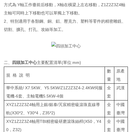
方式為:Y軸工作臺前后移動，X軸在橫梁上左右移動，Z1Z2Z3Z4軸
主軸可同時上下移動也可以單獨上下移動。
2、特別適用于各類鋼、銅、鋁、壓克力、塑料等零件的精密雕銑、
切割、擴孔、打孔、攻絲等加工。
二、
四頭加工中心
主要配置清單(單位:mm)
數
原產
規 格 說 明
量
地
華中系統/ X7.5KW、Y5.5KW/Z1Z2Z3Z4-2.4KW伺服
全
武漢
電機-6套、主軸電機5.5KW-4個
套
XYZ1Z2Z3Z4軸用上銀/銀泰/芃宸精密級滾珠直線導
全
中國
軌(X30*2、Y30*4，Z35*2)
套
臺灣
XYZ1Z2Z3Z4軸用TBI精密級研磨滾珠絲桿(X50，Y4
全
中國
0，Z32)
套
臺灣