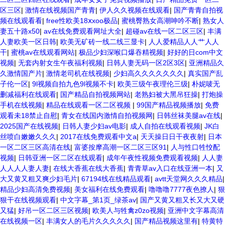
区三区
|
激情在线视频国产青青
|
伊人久久视频在线观看
|
国产青青自拍视
频在线观看看
|
free性欧美18ⅹxoo极品
|
蜜桃臀熟女高潮呻吟不断
|
熟女人
妻五十路x50
|
av在线免费观看网址大全
|
超碰av在线一区二区三区
|
丰满
人妻欧美一区日韩
|
欧美无矿砖一线二线三显卡
|
人人爱精品人人艹人人
干
|
蜜桃av在线观看网站
|
极品少妇深喉口爆吞精视频
|
好好的日com中文
视频
|
无套内射女生午夜福利视频
|
日韩人妻无码一区2区3区
|
亚洲精品久
久激情国产片
|
激情老司机在线视频
|
少妇高久久久久久久久
|
真实国产乱
子伦一区
|
9l视频自拍九色9l视频不卡
|
欧美三级午夜理伦三级
|
朴妮唛无
删减福利在线观看
|
国产精品自拍视频网站
|
老熟妇被大黑吊狂操
|
打炮操
手机在线视频
|
精品在线观看一区二区视频
|
99国产精品视频播放
|
免费
观看未18禁止自慰
|
青女在线国内激情自拍视频网
|
日韩丝袜美腿av在线
|
2025国产在线视频
|
日韩人妻少妇av电影
|
成人自拍在线观看视频
|
JK白
丝喷白嫩嫩久久久
|
2017在线免费观看中文a
|
天天操日日干夜夜射
|
日本
一区二区三区高清在线
|
富婆按摩高潮一区二区三区91
|
人与性口牲恔配
视频
|
日韩亚洲一区二区在线观看
|
成年午夜性视频免费观看视频
|
人人妻
人人人人妻人妻
|
在线大香蕉在线大香蕉
|
青青草av入口在线亚洲一本
|
又
大又黄又粗又爽少妇毛片
|
67194线在线精品观看
|
avtt天堂网久久久精品
|
精品少妇高清免费视频
|
美女福利在线免费观看
|
噜噜噜7777夜色撩人
|
狠
狠干在线视频观看
|
中文字幕_第1页_绿茶av
|
国产又黄又粗又长又大又硬
又猛
|
好吊一区二区三区视频
|
欧美人与牲禽z0zo视频
|
亚洲中文字幕高清
在线视频一区
|
丰满女人的毛片久久久久久
|
国产精品视频这里有
|
特黄特