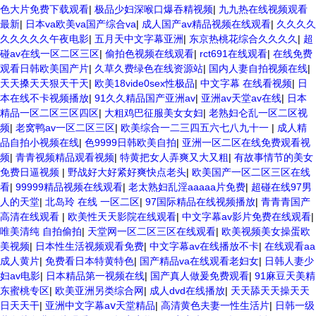
色大片免费下载观看
|
极品少妇深喉口爆吞精视频
|
九九热在线视频观看
最新
|
日本va欧美va国产综合va
|
成人国产av精品视频在线观看
|
久久久久
久久久久久午夜电影
|
五月天中文字幕亚洲
|
东京热桃花综合久久久久
|
超
碰av在线一区二区三区
|
偷拍色视频在线观看
|
rct691在线观看
|
在线免费
观看日韩欧美国产片
|
久草久费绿色在线资源站
|
国内人妻自拍视频在线
|
天天搡天天狠天干天
|
欧美18vide0sex性极品
|
中文字幕 在线看视频
|
日
本在线不卡视频播放
|
91久久精品国产亚洲av
|
亚洲av天堂av在线
|
日本
精品一区二区三区四区
|
大粗鸡巴征服美女女妇
|
老熟妇仑乱一区二区视
频
|
老窝鸭av一区二区三区
|
欧美综合一二三四五六七八九十一
|
成人精
品自拍小视频在线
|
色9999日韩欧美自拍
|
亚洲一区二区在线免费观看视
频
|
青青视频精品观看视频
|
特黄把女人弄爽又大又粗
|
有故事情节的美女
免费日逼视频
|
野战好大好紧好爽快点老头
|
欧美国产一区二区三区在线
看
|
99999精品视频在线观看
|
老太熟妇乱淫aaaaa片免费
|
超碰在线97男
人的天堂
|
北岛玲 在线 一区二区
|
97国际精品在线视频播放
|
青青青国产
高清在线观看
|
欧美性天天影院在线观看
|
中文字幕av影片免费在线观看
|
唯美清纯 自拍偷拍
|
天堂网一区二区三区在线观看
|
欧美视频美女操蛋欧
美视频
|
日本性生活视频观看免费
|
中文字幕av在线播放不卡
|
在线观看aa
成人黄片
|
免费看日本特黄特色
|
国产精品va在线观看老妇女
|
日韩人妻少
妇av电影
|
日本精品第一视频在线
|
国产真人做爰免费观看
|
91麻豆天美精
东蜜桃专区
|
欧美亚洲另类综合网
|
成人dvd在线播放
|
天天舔天天操天天
日天天干
|
亚洲中文字幕aⅴ天堂精品
|
高清黄色夫妻一性生活片
|
日韩一级