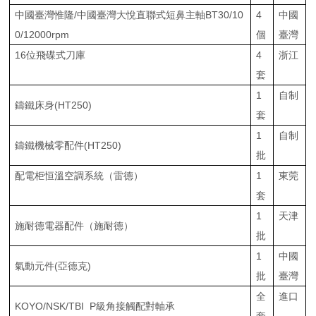
中國臺灣惟隆/中國臺灣大悅直聯式短鼻主軸BT30/10
4
中國
0/12000rpm
個
臺灣
16位飛碟式刀庫
4
浙江
套
1
自制
鑄鐵床身(HT250)
套
1
自制
鑄鐵機械零配件(HT250)
批
配電柜恒溫空調系統（雷德）
1
東莞
套
1
天津
施耐德電器配件（施耐德）
批
1
中國
氣動元件(亞德克)
批
臺灣
全
進口
KOYO/NSK/TBI P級角接觸配對軸承