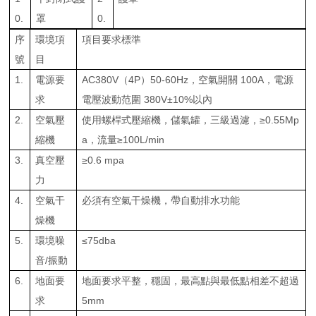
0.
罩
0.
序
環境項
項目要求標準
號
目
1.
電源要
AC380V（4P）50-60Hz，空氣開關 100A，電源
求
電壓波動范圍 380V±10%以內
2.
空氣壓
使用螺桿式壓縮機，儲氣罐，三級過濾，≥0.55Mp
縮機
a，流量≥100L/min
3.
真空壓
≥0.6 mpa
力
4.
空氣干
必須有空氣干燥機，帶自動排水功能
燥機
5.
環境噪
≤75dba
音/振動
6.
地面要
地面要求平整，穩固，最高點與最低點相差不超過
求
5mm