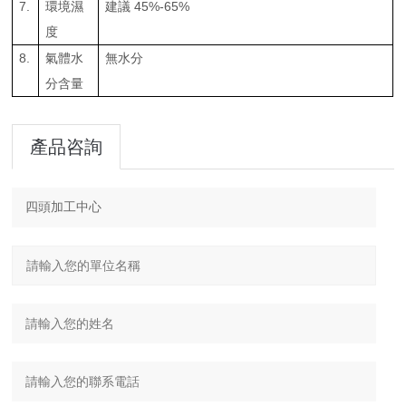
7.
環境濕
建議 45%-65%
度
8.
氣體水
無水分
分含量
產品咨詢