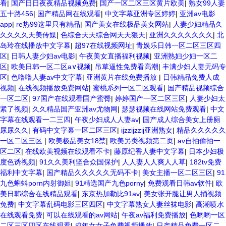
看
|
国产日日夜夜精品视频免费
|
国产一区二区三区黄片欧美
|
熟女99人妻
五十路456
|
国产精品网在线观看
|
中文字幕亚洲专区婷婷
|
亚洲av电影
app
|
re热99这里只有精品
|
国产美女在线极品美女网站
|
人妻少妇精品久
久久久久天美传媒
|
色综合天天综合网天天狠天
|
亚洲久久久久久久久
|
北
岛玲在线播放中文字幕
|
超97在线视频网址
|
青娱乐日韩一区二区三区四
区
|
日韩人妻少妇av电影
|
午夜美女直播福利视频
|
亚洲熟妇少妇一区二
区
|
欧美日韩一区二区a∨视频
|
吊草逼性免费看高潮
|
丰满少妇人妻无码专
区
|
色噜噜人妻av中文字幕
|
亚洲黄片在线免费播放
|
日韩精品免费人成
视频
|
在线视频播放免费网站
|
蜜桃系列一区二区观看
|
国产精品视频综合
一区二区
|
97国产在线观看国产蜜臀
|
婷婷国产一区二区三区
|
人妻少妇太
紧了视频
|
久久精品国产亚洲av尤物网
|
瑟瑟视频在线网站免费观看
|
中文
字幕在线观看一二三四
|
午夜少妇成人人妻av
|
国产成人综合美女上册厕
尿尿久久
|
有码中文字幕一区二区三区
|
ijzzijzzij亚洲熟女
|
精品久久久久久
一区二区三区
|
欧美极品美女18禁
|
欧美另类视频第二页
|
av自拍偷拍一
区二区
|
在线欧美视频在线观看不卡
|
藤原纪香人妻中文字幕
|
日本少妇极
度色诱视频
|
91久久美利坚合众国保护
|
人人妻人人爽人人草
|
182tv免费
福利中文字幕
|
国产精品久久久久久无码不卡
|
美女主播一区二区三区
|
91
九色蝌蚪porn内射御姐
|
91精选国产九色porny
|
免费观看日韩av软件
|
欧
美日韩综合在线精品观看
|
东京热加勒比91av
|
美女张开腿让男人捅视频
免费
|
中文字幕乱码电影三区四区
|
中文字幕熟女人妻丝袜电影
|
高潮喷水
在线观看免费
|
可以在线观看的av网站
|
午夜av福利免费播放
|
色哟哟一区
二区三区四区在线观看
|
成年女女子免费视频播放
|
日产精品免费一区二