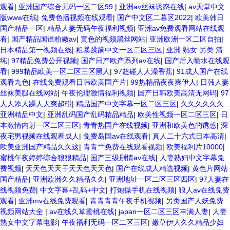
观看
|
亚洲国产综合无码一区二区99
|
亚洲av丝袜诱惑在线
|
av天堂中文
版www在线
|
免费色播视频在线观看
|
国产中文区二暮区2022
|
欧美韩日
国产精品一区
|
精品人妻无码午夜福利视频
|
亚洲av免费观看网站在线观
看
|
国产精品国语粉嫩av
|
黄色的视频黑丝网站
|
亚洲欧洲一区二区自拍
|
日本精品第一视频在线
|
粗暴蹂躏中文一区二区三区
|
亚洲 熟女 另类 清
纯
|
97精品免费公开视频
|
国产日产欧产系列av在线
|
国产后入喷水在线观
看
|
999精品欧美一区二区三区黑人
|
97超碰人人澡香蕉
|
91成人国产在线
观看九色
|
在线免费观看日韩欧美国产片
|
99热精品夜夜爽伊人
|
日韩人妻
丝袜美腿在线网站
|
午夜伦理激情福利视频
|
国产日韩欧美高清无网码
|
97
人人添人躁人人爽超碰
|
精品国产中文字幕一区二区三区
|
久久久久久久
亚洲精品中文
|
亚洲乱码国产乱码精品精品
|
欧美性视频一区二区三区
|
日
本激情内射一区二区三区
|
青青热国产在线视频
|
亚洲和欧美色的诱惑
|
深
夜宅男视频在线观看成人
|
免费岛国av在线观看
|
真人二十六式日本高清
|
欧美亚洲国产精品久久这
|
青青艹免费在线观看视频
|
欧美福利片10000
|
蜜桃午夜婷婷综合狠狠精品
|
国产三级剧情av在线
|
人妻熟妇中文字幕免
费视频
|
天天色天天干天天色天天色
|
国产在线成人精选视频
|
黄色片网站
国产精品
|
亚洲欧洲久久精品久久
|
亚洲地址一区二区三区四区
|
97人妻在
线视频免费
|
中文字幕+乱码+中文
|
打炮操手机在线视频
|
狼人av在线免费
观看
|
亚洲mv在线免费观看
|
青青青青午夜手机视频
|
另类国产人妖免费
视频网站大全
|
av在线久草蜜桃在线
|
japan一区二区三区丰满人妻
|
人妻
熟女中文字幕电影
|
午夜福利无码一区二区三区
|
嫩草伊人久久精品少妇