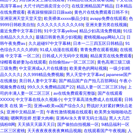
高清字幕av
|
大尺寸鸡巴插卖淫女小穴
|
在线亚洲精品国产精品
|
日本精品
在线免费观看
|
夜夜躁狠狠躁日日躁aab
|
黄色片在线免费观看日韩不卡
|
亚洲亚洲天堂天堂天堂
|
欧美裸体xxxxx极品少妇
|
avapp免费在线观看
|
色
9999日韩欧美自拍
|
久久久久久久久久久久69
|
亚洲夫妻另类在线视频
|
最近免费中文字幕日韩
|
91中文字幕yellow
|
精品少妇高清免费视频
|
91综
合精品久久久久久
|
最骚日韩黄色美少妇视频
|
蜜桃视频app网站入口
|
日
韩午夜免费av.
|
久久超碰97中文字幕林
|
日本一二三四五区日韩精品
|
91
色综合久久久久婷婷
|
91成人动漫在线观看
|
青青免费在观看视频
|
在线视
频 中文字幕 一区二区
|
日韩成人片无码中文视频
|
精品黄页在线免费观看
|
绿帽看着娇妻3p在线观看
|
自拍偷拍av一区二区三区
|
黄色高潮三级三级
三级免费
|
中文亚洲成a人片在线播放
|
欧美黄色的网站视频
|
一级少妇精
品久久久久
|
久久999精品免费视频
|
男人天堂中文字幕av
|
japanese国产
在线播放
|
美日韩人妻中文字幕
|
国产精品国产自产拍几百部网站
|
午夜小
视频免费在线
|
99久久久免费精品国产22
|
精品人妻一区二区三区18p
|
上
司的丰满人妻一区二区三区
|
av在线免费观看完整版
|
国产在线观看
XXXXX
|
中文字幕在线永久视频小
|
中文字幕高清免费成人在线观看
|
日韩
欧美 在线 第一页
|
亚洲va欧美va国产综合久久
|
野战好大好紧好爽快点老
头
|
亚洲中文精品第一页
|
午夜性激情视频在线观看
|
欧美男女啪啪啪动态
视频
|
嗯啊男技师 想要大肉棒
|
亚洲AV永久青草无码士清品
|
黑人大几巴
搞粉B网
|
天天插天天舔天天日
|
国产偷拍自拍视频一区
|
9i精品福利一区
二区三区蜜桃
|
天天夜夜夜夜夜夜爽精品视频
|
在线观看国产午夜视频
|
人