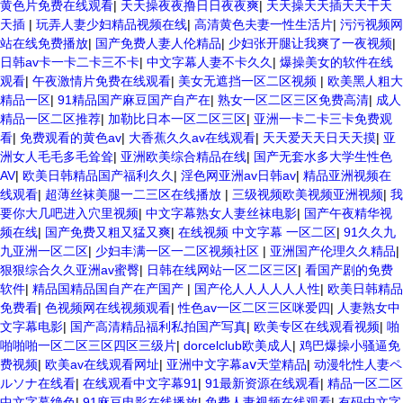
黄色片免费在线观看
|
天天操夜夜撸日日夜夜爽
|
天天操天天插天天干天
天插
|
玩弄人妻少妇精品视频在线
|
高清黄色夫妻一性生活片
|
污污视频网
站在线免费播放
|
国产免费人妻人伦精品
|
少妇张开腿让我爽了一夜视频
|
日韩av卡一卡二卡三不卡
|
中文字幕人妻不卡久久
|
爆操美女的软件在线
观看
|
午夜激情片免费在线观看
|
美女无遮挡一区二区视频
|
欧美黑人粗大
精品一区
|
91精品国产麻豆国产自产在
|
熟女一区二区三区免费高清
|
成人
精品一区二区推荐
|
加勒比日本一区二区三区
|
亚洲一卡二卡三卡免费观
看
|
免费观看的黄色av
|
大香蕉久久av在线观看
|
天天爱天天日天天摸
|
亚
洲女人毛毛多毛耸耸
|
亚洲欧美综合精品在线
|
国产无套水多大学生性色
AV
|
欧美日韩精品国产福利久久
|
淫色网亚洲av日韩av
|
精品亚洲视频在
线观看
|
超薄丝袜美腿一二三区在线播放
|
三级视频欧美视频亚洲视频
|
我
要你大几吧进入穴里视频
|
中文字幕熟女人妻丝袜电影
|
国产午夜精华视
频在线
|
国产免费又粗又猛又爽
|
在线视频 中文字幕 一区二区
|
91久久九
九亚洲一区二区
|
少妇丰满一区一二区视频社区
|
亚洲国产伦理久久精品
|
狠狠综合久久亚洲av蜜臀
|
日韩在线网站一区二区三区
|
看国产剧的免费
软件
|
精品国精品国自产在产国产
|
国产伦人人人人人人性
|
欧美日韩精品
免费看
|
色视频网在线视频观看
|
性色av一区二区三区咪爱四
|
人妻熟女中
文字幕电影
|
国产高清精品福利私拍国产写真
|
欧美专区在线观看视频
|
啪
啪啪啪一区二区三区四区三级片
|
dorcelclub欧美成人
|
鸡巴爆操小骚逼免
费视频
|
欧美av在线观看网址
|
亚洲中文字幕aⅴ天堂精品
|
动漫牝性人妻ペ
ルソナ在线看
|
在线观看中文字幕91
|
91最新资源在线观看
|
精品一区二区
中文字幕绝色
|
91麻豆电影在线播放
|
免费人妻视频在线观看
|
有码中文字