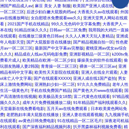
洲国产精品成人av
|
麻豆 美女 人妻 制服
|
欧美国产亚洲人成在线
|
女优nv
一区二区三区
|
后进少妇白嫩大屁股肉裆av
|
大香蕉久久av在线观看
|
外国
av在线播放网址
|
女自慰喷水免费观看ww久久
|
亚洲天堂男人网站在线观
看
|
2021国产手机在线精品
|
99久久无色码中文字幕免费
|
大香蕉尹人一
本在线
|
91精品丝袜久久久
|
日韩av一区二区免费
|
我用我的大鸡巴一直操
在线观看
|
在线播放三级黄色日韩av
|
久久人人爽天天玩人妻精品
|
亚洲成
年人电影天堂
|
国产大屁股影音在线播放
|
国产精品视频自拍一区
|
性色蜜
月av一区二区三区
|
最新国产中文字幕av完整版
|
蜜桃亚洲av优女av综合
久久久
|
精品成在人线av无码电影免费
|
亚洲影视精品一区二区
|
k200tv免
费看片成人
|
欧美精品在欧洲一区二区少妇
|
爆操美女的软件在线观看
|
偷
玩朋友熟睡人妻2韩国
|
青青操一区二区三区
|
裸体一区二区三区av
|
亚洲
精品有码中文字幕
|
欧美性天天影院在线观看
|
亚洲人在线全片观看
|
人妻
ol未亡人中文字幕
|
国产在线观看XXXXX
|
亚洲人成在线1国产盗拍
|
男女
床上激情免费网站
|
亚洲熟妇少妇一区二区
|
97久久久免费精品
|
老年人性
生活一级黄色片
|
手机在线免费国产精品
|
国产黄色大片www在线观看
|
国
产高清激情在线视频
|
欧美极品美女18禁
|
富二代黄色在线观看
|
97精品视
频久久久久
|
成年大片免费视频播放二级
|
91年精品国产福利线观看久久
|
天堂最新在线免费看电影
|
五月天av在线免费观看
|
日本欧美黄色网站免
费
|
老肥熟妇丰满大屁股在线播放
|
亚洲人妻在线观看视频
|
九九视频手机
在线观看
|
av黄色日韩免费电影
|
91在线精品一区二区毛片
|
深夜老司机福
利在线观看
|
国产深夜福利精品视频列表
|
扒开黑森林福利视频免费看
|
精