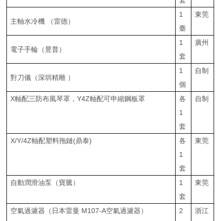
套
1
東莞
主軸水冷機 （雷德）
臺
1
廣州
電子手輪（昱普）
套
1
自制
對刀儀（深圳精雕 ）
個
X軸配三防布風琴罩，Y4Z軸配可申縮鋼板罩
各
自制
1
套
X/Y/4Z軸配塑料拖鏈(鼎泰)
各
東莞
1
套
自動潤滑油泵（寶騰）
1
東莞
套
空氣過濾器（日本雷曼 M107-A空氣過濾器）
2
浙江