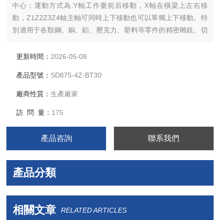
中心；運動方式為:Y軸工作臺前后移動，X軸在橫梁上左右移
動，Z1Z2Z3Z4軸主軸可同時上下移動也可以單獨上下移動。特
別適用于各類鋼、銅、鋁、壓克力、塑料等零件的精密雕銑、切
割、擴孔、打孔、攻絲等加工。
更新時間：
2026-05-08
產品型號：
SD875-4Z-BT30
廠商性質：
生產廠家
訪 問 量：
175
產品咨詢
聯系我們
產品分類
相關文章
RELATED ARTICLES