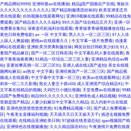
产精品网站9999
|
亚洲特黄av在线播放
|
精品jj国产国偷自产在线
|
青娱乐
久久久久久久久久久久久久
|
国产精品制服诱惑丝袜的
|
欧美亚洲变态另
类在线观看
|
自拍视频在线观看网址
|
亚洲69视频在线观看
|
99精品在线免
费观看
|
国产精品美久久久久福利
|
99久久国产综合精品五月天
|
亚洲一区
免费看全集91
|
深夜老司机福利在线观看
|
青青操青青碰视频播放在线
|
av
黄色日韩免费电影
|
av 一区 中文字幕
|
黑人久久一区二区三区
|
97人人添
人躁人人爽超碰
|
蜜桃av在线观看久久
|
中文字幕一级片免费看
|
动漫黄
网站在线观看
|
亚洲欧美另类离制服丝袜
|
网友自拍日韩欧美少妇3
|
91人
妻国产精品麻豆
|
国产一区二区日韩高清
|
中文字幕乱码人妻在线观看
|
夜
夜干夜夜操夜夜爽
|
91精品一区综合二区三区人妻
|
亚洲精品色综合av网
站
|
富婆按摩高潮一区二区三区91
|
亚洲人成在线1国产盗拍
|
美女在线视
频网站麻豆
|
av熟女 中文字幕
|
亚洲经典国产一区二区三区
|
国产精品视
频成人在线观看
|
中文字幕中文字幕一区三区
|
欧美av在线观看网址
|
石原
莉奈一区二久久影视
|
熟女人妻五十路x50
|
成人亚洲国产综合精品91
|
中
文字幕在线精品的视频
|
大鸡巴日小骚比视频
|
天堂免费av在线播放
|
99精
品国产免费电影
|
精品99久久久久久久久
|
亚洲情色成人精品视频
|
99热这
里都是国产精品
|
人妻少妇麻豆中文字幕久久精品
|
后入内射中出在线观
看
|
亚洲色悠悠悠悠悠悠悠悠
|
91免费精品视频一区
|
国产成人免费视频一
区
|
午夜美女直播福利视频
|
天天插天天日天天操天天干
|
插进去视频免费
在线观看
|
在线精品亚洲欧美日韩
|
97超碰在线资源总站
|
igao视频国产精
品
|
亚洲情色在线视频播放
|
久久久精品国语对白
|
午夜激情片免费在线观