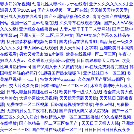
妻少妇的3p视频
|
动漫牝性人妻ペルソナ在线看
|
亚洲久久久久久久久
|
亚
洲男人天堂2025av
|
国产人妖视频一区二区在线
|
天天拍天天摸天天爱
|
亚洲成人资源在线观看
|
国产亚洲精品福利久久久
|
青青色国产在线视频
网站
|
亚洲一区二区av动漫在线
|
久久青草在线观看视频
|
国产女人AAA级
久久久级
|
亚洲综合在线蜜臀av
|
人妻人妻干干干干人妻网站
|
国产三级中
文字幕av
|
亚洲人妻一区,二区,三区,中文
|
国产中文综合字幕久久精品在
线
|
扒开黑森林福利视频免费看
|
国内精品在线观看91
|
精品黄色一级久久
久久久久久
|
伊人网av在线观看
|
男人天堂网中文字幕
|
亚洲欧美日本高清
在线观看
|
男女又黄又刺激a片免费
|
欧美在线视频一区二区三区
|
午夜少
妇成人人妻av
|
久久香蕉欧美日韩av蜜桃
|
日日噜狠狠噜天天噜AV
|
欧美
性丰满熟妇xxoo
|
国产又粗又长大又黄的视频
|
av在线免费观看完整版
|
韩
国电影年轻的妈妈7
|
91超碰国产熟女嗷嗷叫
|
亚洲丝袜日本一区二区
|
欧
美精品视频一卡二卡
|
特黄大片特aaaaaa
|
久久精品国产亚洲av四区
|
少
妇性l交大片久久免费
|
日本99精品一区二区三区
|
床戏高潮呻吟声片段大
全
|
日韩人妻丝袜美腿在线网站
|
欧美日韩一级成人在线
|
看全黄大黄大色
大片美女
|
大逼小逼操大屌视频
|
天天操天天舔天天操
|
天天舔日日舔夜夜
舔
|
免费在线一区二区视频
|
日韩精选视频在线播放
|
午夜av福利免费播
放
|
无套内射女生午夜福利视频
|
国产寡妇又爽又紧又湿视频
|
国产一区二
区三区久久久久妇女
|
色欲精品人妻一区二区三区蜜桃
|
99久热精品视频
在线播放
|
国产伦精品一区二区三区妓国产
|
天天日天天操人人舔
|
亚洲欧
美一区一区三区
|
国产主播在线观看一区二区
|
日日日日日日日夜夜夜夜