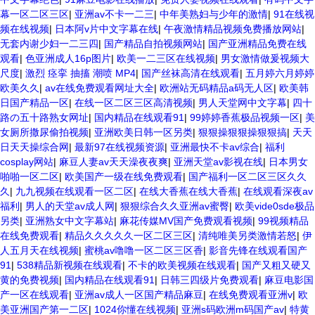
幕一区二区三区
|
亚洲av不卡一二三
|
中年美熟妇与少年的激情
|
91在线视
频在线视频
|
日本阿v片中文字幕在线
|
午夜激情精品视频免费播放网站
|
无套内谢少妇一二三四
|
国产精品自拍视频网站
|
国产亚洲精品免费在线
观看
|
色亚洲成人16p图片
|
欧美一二三区在线视频
|
男女激情做爰视频大
尺度
|
激烈 痉挛 抽搐 潮喷 MP4
|
国产丝袜高清在线观看
|
五月婷六月婷婷
欧美久久
|
av在线免费观看网址大全
|
欧洲站无码精品a码无人区
|
欧美韩
日国产精品一区
|
在线一区二区三区高清视频
|
男人天堂网中文字幕
|
四十
路の五十路熟女网址
|
国内精品在线观看91
|
99婷婷香蕉极品视频一区
|
美
女厕所撒尿偷拍视频
|
亚洲欧美日韩一区另类
|
狠狠操狠狠操狠狠搞
|
天天
日天天操综合网
|
最新97在线视频资源
|
亚洲最快不卡av综合
|
福利
cosplay网站
|
麻豆人妻av天天澡夜夜爽
|
亚洲天堂av影视在线
|
日本男女
啪啪一区二区
|
欧美国产一级在线免费观看
|
国产福利一区二区三区久久
久
|
九九视频在线观看一区二区
|
在线大香蕉在线大香蕉
|
在线观看深夜av
福利
|
男人的天堂av成人网
|
狠狠综合久久亚洲av蜜臀
|
欧美vide0sde极品
另类
|
亚洲熟女中文字幕站
|
麻花传媒MV国产免费观看视频
|
99视频精品
在线免费观看
|
精品久久久久久一区二区三区
|
清纯唯美另类激情若怒
|
伊
人五月天在线视频
|
蜜桃av噜噜一区二区三区香
|
影音先锋在线观看国产
91
|
538精品新视频在线观看
|
不卡的欧美视频在线观看
|
国产又粗又硬又
黄的免费视频
|
国内精品在线观看91
|
日韩三四级片免费观看
|
麻豆电影国
产一区在线观看
|
亚洲av成人一区国产精品麻豆
|
在线免费观看亚洲v
|
欧
美亚洲国产第一二区
|
1024你懂在线视频
|
亚洲s码欧洲m码国产av
|
特黄