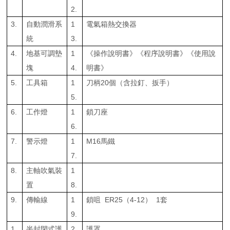
2.
3.
自動潤滑系
1
電氣箱熱交換器
統
3.
4.
地基可調墊
1
《操作說明書》《程序說明書》《使用說
塊
4.
明書》
5.
工具箱
1
刀柄20個（含拉釘、扳手）
5.
6.
工作燈
1
鎖刀座
6.
7.
警示燈
1
M16馬鐵
7.
8.
主軸吹氣裝
1
置
8.
9.
傳輸線
1
鎖咀 ER25（4-12） 1套
9.
1
半封閉式護
2
護罩