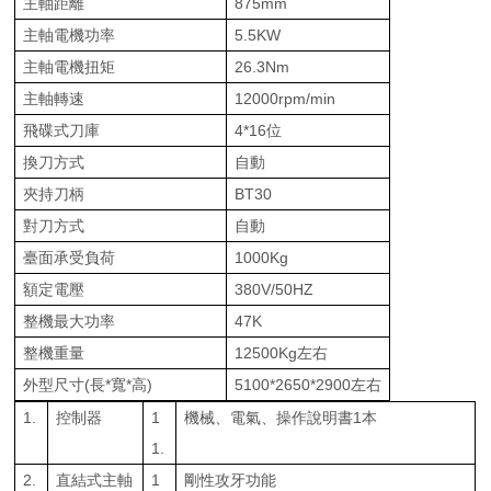
主軸距離
875mm
主軸電機功率
5.5KW
主軸電機扭矩
26.3Nm
主軸轉速
12000rpm/min
飛碟式刀庫
4*16位
換刀方式
自動
夾持刀柄
BT30
對刀方式
自動
臺面承受負荷
1000Kg
額定電壓
380V/50HZ
整機最大功率
47K
整機重量
12500Kg左右
外型尺寸(長*寬*高)
5100*2650*2900左右
1.
控制器
1
機械、電氣、操作說明書1本
1.
2.
直結式主軸
1
剛性攻牙功能