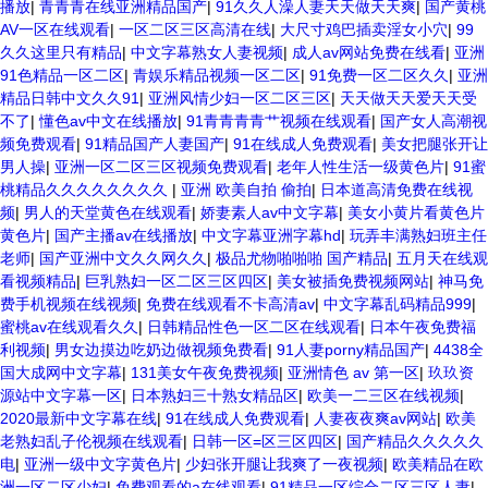
播放
|
青青青在线亚洲精品国产
|
91久久人澡人妻天天做天天爽
|
国产黄桃
AV一区在线观看
|
一区二区三区高清在线
|
大尺寸鸡巴插卖淫女小穴
|
99
久久这里只有精品
|
中文字幕熟女人妻视频
|
成人av网站免费在线看
|
亚洲
91色精品一区二区
|
青娱乐精品视频一区二区
|
91免费一区二区久久
|
亚洲
精品日韩中文久久91
|
亚洲风情少妇一区二区三区
|
天天做天天爱天天受
不了
|
懂色av中文在线播放
|
91青青青青艹视频在线观看
|
国产女人高潮视
频免费观看
|
91精品国产人妻国产
|
91在线成人免费观看
|
美女把腿张开让
男人操
|
亚洲一区二区三区视频免费观看
|
老年人性生活一级黄色片
|
91蜜
桃精品久久久久久久久久
|
亚洲 欧美自拍 偷拍
|
日本道高清免费在线视
频
|
男人的天堂黄色在线观看
|
娇妻素人av中文字幕
|
美女小黄片看黄色片
黄色片
|
国产主播av在线播放
|
中文字幕亚洲字幕hd
|
玩弄丰满熟妇班主任
老师
|
国产亚洲中文久久网久久
|
极品尤物啪啪啪 国产精品
|
五月天在线观
看视频精品
|
巨乳熟妇一区二区三区四区
|
美女被插免费视频网站
|
神马免
费手机视频在线视频
|
免费在线观看不卡高清av
|
中文字幕乱码精品999
|
蜜桃av在线观看久久
|
日韩精品性色一区二区在线观看
|
日本午夜免费福
利视频
|
男女边摸边吃奶边做视频免费看
|
91人妻porny精品国产
|
4438全
国大成网中文字幕
|
131美女午夜免费视频
|
亚洲情色 av 第一区
|
玖玖资
源站中文字幕一区
|
日本熟妇三十熟女精品区
|
欧美一二三区在线视频
|
2020最新中文字幕在线
|
91在线成人免费观看
|
人妻夜夜爽av网站
|
欧美
老熟妇乱子伦视频在线观看
|
日韩一区=区三区四区
|
国产精品久久久久久
电
|
亚洲一级中文字黄色片
|
少妇张开腿让我爽了一夜视频
|
欧美精品在欧
洲一区二区少妇
|
免费观看的a在线观看
|
91精品一区综合二区三区人妻
|