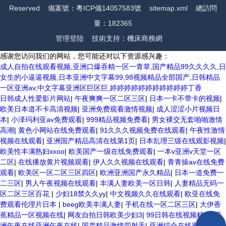
Reserved
備案號：粵ICP備14057583號
sitemap.xml
總訪問
量：182365
管理登陸
技術支持：
機床商務網
感谢您访问我们的网站，您可能还对以下资源感兴趣：
成人自拍在线观看视频,亚洲口爆吞精一区一青草,国产精品99久久久久,日
女生的小逼逼视频,日本亚洲中文字幕99,98视频精品全部国产,日韩精品
一区亚洲av,中文字幕亚洲区巨区巨,婷婷婷婷婷婷婷婷婷婷婷丁香
日韩成人性爱影片网站
|
午夜爽爽一区二区三区
|
日本一卡不带卡的视频
|
欧美日本道不卡高清视频
|
亚洲免费观看激情视频
|
成人涩涩小片视频日
本
|
小泽玛利亚av免费观看
|
999精品视频免费看
|
男女裸交无套啪啪激情
高潮
|
黄色小网站在线免费观看
|
91久久久视频免费在线观看
|
午夜性激情
视频在线观看
|
亚洲国产精品高清在线第1页
|
日本乱理三级在线观影视频
|
欧美性丰满熟妇xxoo
|
欧美国产一级在线免费观看
|
一本v亚洲v天堂一区
二区
|
在线播放黄片视频观看
|
伊人久久视频在线观看
|
青青操av在线免费
观看
|
欧美区一区二区三区四区
|
欧洲亚洲国产永久精品
|
日本一道免费一
二三区
|
男人午夜视频在线观看
|
丰满人妻欧美一区日韩
|
人妻精品无码一
区二区三区百花
|
少妇18禁久久yy
|
中文视频久久在线观看
|
欧亚在线免
费观看伦理片日本
|
beeg欧美丰满人妻
|
手机在线一区二区三区
|
大伊香
蕉精品一区视频在线
|
网友自拍日韩欧美少妇3
|
99日韩在线视频精品
|
亚
洲午夜在线亚洲午夜在线
|
国产精品激情四射手
|
亚洲综合在线蜜臀av
|
亚