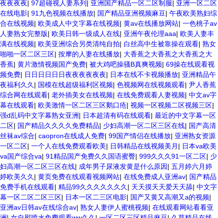
夜夜夜夜
|
97超碰视人妻系列
|
亚洲国产精品一区二区制服
|
亚洲一区二区
在线电影
|
91九色视频在线播放
|
国产精品亚洲视频麻豆
|
午夜欧美熟妇综
合在线视频
|
欧美成人中文字幕在线视频
|
黄av在线播放网站
|
一色桃子av
人妻熟女完整版
|
欧美日韩一级成人在线
|
亚洲午夜伦理aaa
|
欧美人妻丰
满在线视频
|
欧美亚洲综合另类清纯自拍
|
白丝高中生被靠操在观看
|
熟女
啪啪一区二区三区
|
按摩的人妻在线播放
|
大香蕉之大香蕉之大香蕉之大
香蕉
|
黄片激情视频国产免费
|
被大鸡吧操骚B真爽视频
|
69操在线观看视
频免费
|
日日日日日日夜夜夜夜夜夜
|
日本在线不卡视频播放
|
亚洲精品午
夜福利久久
|
国模在线超级福利区视频
|
色视频网在线视频观看
|
尹人香蕉
综合网在线观看
|
老外插美女在线视频
|
在线免费观看人妻视频
|
中文av字
幕在线观看
|
欧美激情一区二区三区鹅口疮
|
视频一区视频二区视频三区
|
强d乱码中文字幕熟女亚洲
|
日本超清有码在线观看
|
最近的中文字幕一区
二区
|
国产精品久久久久免费精品
|
少妇高潮一区二区三区在线
|
国产高清
丝袜av综合
|
caopron在线成人免费
|
99国产情侣在线播放
|
亚洲熟女资源
一区二区
|
一个人在线免费观看欧美
|
日韩精品在线视频美月
|
日本va欧美
va国产综合va
|
91精品国产免费久久国语蜜臀
|
999久久久91一区二区
|
少
妇高潮一区二区三区在线
|
成年男子尿液发黄是什么原因
|
五月婷六月婷
婷欧美久久
|
黄页免费在线观看视频网站
|
在线免费成人亚洲av
|
国产精品
免费手机在线观看
|
精品99久久久久久久久
|
天天摸天天爱天天舔
|
中文字
幕一区二区二区三区
|
日本一区二三区电影
|
国产又黄又高潮又a的视频
|
亚洲av日韩av在线综合av
|
熟女人妻伊人蜜桃视频
|
在线观看网站看看亚
洲
|
女自慰喷水免费观看ww久久
|
一区二区三区精品麻豆
|
久草精品在线