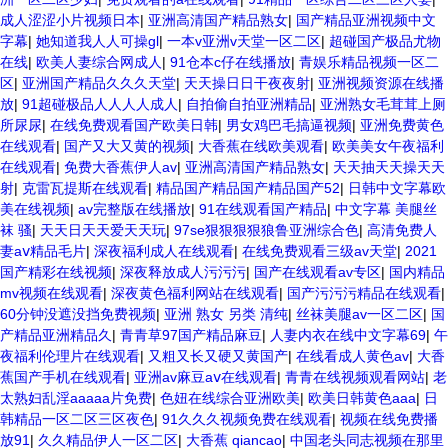
成人涩涩小片视频日本
|
亚洲高清国产精品熟女
|
国产精品亚洲视频中文
字幕
|
她知道我人人可操gl
|
一本v亚洲v天堂一区二区
|
超碰国产极品尤物
在线
|
欧美人妻综合网成人
|
91仓本c仔在线播放
|
青娱乐精品视频一区二
区
|
亚洲国产精品久久久天堂
|
天天操日日干夜夜射
|
亚洲视频资源在线播
放
|
91超碰极品人人人人成人
|
自拍偷自拍亚洲精品
|
亚洲熟女毛茸茸上厕
所尿尿
|
在线免费观看国产欧美日韩
|
男女鸡巴毛搞逼视频
|
亚洲免费黄色
在线观看
|
国产又大又黄的视频
|
大香蕉在线欧美观看
|
欧美美女午夜福利
在线观看
|
免费大香蕉伊人av
|
亚洲高清国产精品熟女
|
天天抽天天操天天
射
|
克雷瓦提斯在线观看
|
精品国产精品国产精品国产52
|
日韩中文字幕欧
美在线视频
|
av完整版在线播放
|
91在线观看国产精品
|
中文字幕 美腿丝
袜 骚
|
天天日天天爱天天玩
|
97se狠狠狠狠狼鲁亚洲综合色
|
高清免费人
妻aⅴ精品毛片
|
深夜福利成人在线观看
|
在线免费观看三级av天堂
|
2021
国产精彩在线视频
|
深夜释放成人污污污
|
国产在线观看av专区
|
国内精品
mv视频在线观看
|
深夜黄色福利网站在线观看
|
国产污污污精品在线观看
|
60分钟没遮没挡免费视频
|
亚洲 熟女 另类 清纯
|
丝袜美腿av一区二区
|
国
产精品亚洲精品久
|
青青草97国产精品麻豆
|
人妻内衣在线中文字幕69
|
午
夜福利伦理片在线观看
|
又粗又长又硬又黄国产
|
在线看成人黄色av
|
大香
蕉国产手机在线观看
|
亚洲av麻豆aⅴ在线观看
|
青青在线视频观看网站
|
老
太熟妇乱淫aaaaa片免费
|
色妞在线综合亚洲欧美
|
欧美日韩黄色aaa
|
日
韩精品一区二区三区夜色
|
91久久久视频免费在线观看
|
视频在线免费播
放91
|
久久精品伊人一区二区
|
大香蕉 qiancao
|
中国老头同志视频在那里